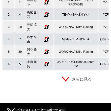
阿部 恵
SQUADRA TIGRE TAIRA
1
1
YZF-
斗
PROMOTE
長尾 健
2
4
TEAMKENKEN Ytch
YZF-
吾
芳賀 涼
3
10
WORK NAVI Nitro Racing
YZF-
大
鈴木 光
4
7
MOTO BUM HONDA
CBR60
来
岡谷 雄
5
39
WORK NAVI Nitro Racing
YZF-
太
小山 知
JAPAN POST HondaDream
6
5
CBR60
良
TP
さらに見る
ブリヂストンモータースポーツ WEB