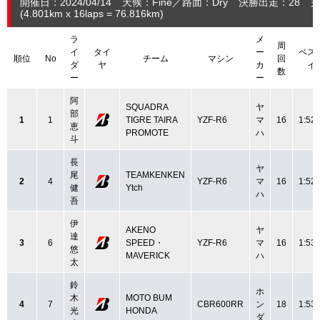
開催日：2024/04/14
天候：Fine
路面：Dry
決勝出走：28
完
(4.801
km
x 16laps = 76.816
km
)
ラ
メ
周
イ
タイ
ー
ベス
順位
No
チーム
マシン
回
ダ
ヤ
カ
イ
数
ー
ー
阿
SQUADRA
ヤ
部
1
1
TIGRE TAIRA
YZF-R6
マ
16
1:52.
恵
PROMOTE
ハ
斗
長
ヤ
尾
TEAMKENKEN
2
4
YZF-R6
マ
16
1:52.
健
Ytch
ハ
吾
伊
AKENO
ヤ
達
3
6
SPEED・
YZF-R6
マ
16
1:53.
悠
MAVERICK
ハ
太
鈴
ホ
木
MOTO BUM
4
7
CBR600RR
ン
18
1:53.
光
HONDA
ダ