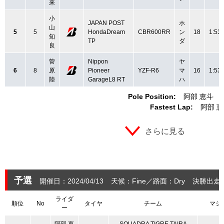
来
小
JAPAN POST
ホ
山
5
5
HondaDream
CBR600RR
ン
18
1:53.
知
TP
ダ
良
菅
Nippon
ヤ
6
8
原
Pioneer
YZF-R6
マ
16
1:53.
陸
GarageL8 RT
ハ
Pole Position:
阿部 恵斗
Fastest Lap:
阿部 
さらに見る
予選
開催日：2024/04/13
天候：Fine
路面：Dry
決勝出走：
ライダ
順位
No
タイヤ
チーム
マシ
ー