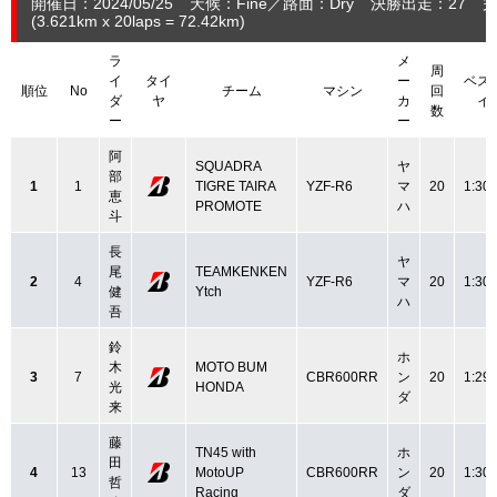
開催日：2024/05/25
天候：Fine
路面：Dry
決勝出走：27
完
(3.621
km
x 20laps = 72.42
km
)
ラ
メ
周
イ
タイ
ー
ベス
順位
No
チーム
マシン
回
ダ
ヤ
カ
イ
数
ー
ー
阿
SQUADRA
ヤ
部
1
1
TIGRE TAIRA
YZF-R6
マ
20
1:30.
恵
PROMOTE
ハ
斗
長
ヤ
尾
TEAMKENKEN
2
4
YZF-R6
マ
20
1:30.
健
Ytch
ハ
吾
鈴
ホ
木
MOTO BUM
3
7
CBR600RR
ン
20
1:29.
光
HONDA
ダ
来
藤
TN45 with
ホ
田
4
13
MotoUP
CBR600RR
ン
20
1:30.
哲
Racing
ダ