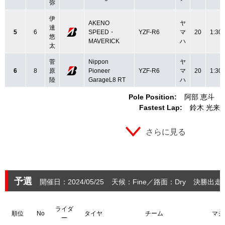
弥
伊
AKENO
ヤ
達
5
6
SPEED・
YZF-R6
マ
20
1:30.
悠
MAVERICK
ハ
太
菅
Nippon
ヤ
6
8
原
Pioneer
YZF-R6
マ
20
1:30.
陸
GarageL8 RT
ハ
Pole Position:
阿部 恵斗
Fastest Lap:
鈴木 光来
さらに見る
予選
開催日：2024/05/25
天候：Fine
路面：Dry
決勝出走：
ライダ
順位
No
タイヤ
チーム
マシ
ー