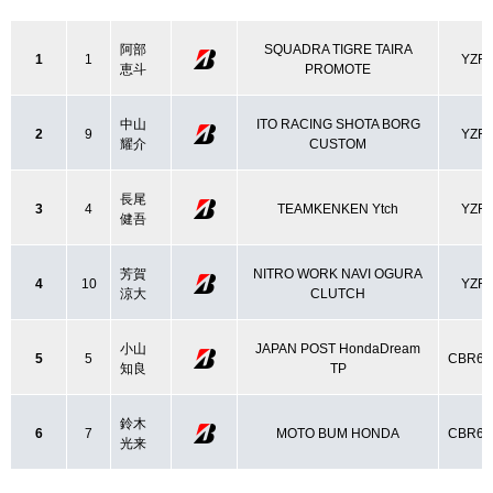
阿部
SQUADRA TIGRE TAIRA
1
1
YZF-
恵斗
PROMOTE
中山
ITO RACING SHOTA BORG
2
9
YZF-
耀介
CUSTOM
長尾
3
4
TEAMKENKEN Ytch
YZF-
健吾
芳賀
NITRO WORK NAVI OGURA
4
10
YZF-
涼大
CLUTCH
小山
JAPAN POST HondaDream
5
5
CBR60
知良
TP
鈴木
6
7
MOTO BUM HONDA
CBR60
光来