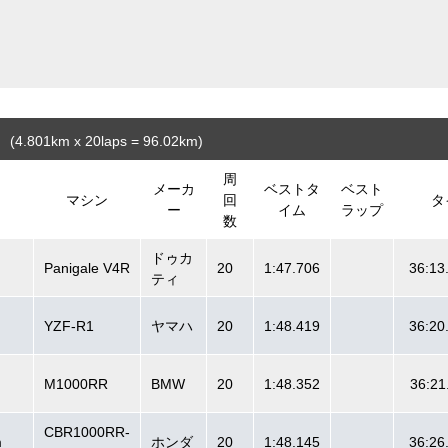
(4.801
km
x 20laps = 96.02
km
)
周
メーカ
ベストタ
ベスト
マシン
回
タ
ー
イム
ラップ
数
ドゥカ
Panigale V4R
20
1:47.706
36:13
ティ
YZF-R1
ヤマハ
20
1:48.419
36:20
M1000RR
BMW
20
1:48.352
36:21
CBR1000RR-
m
ホンダ
20
1:48.145
36:26