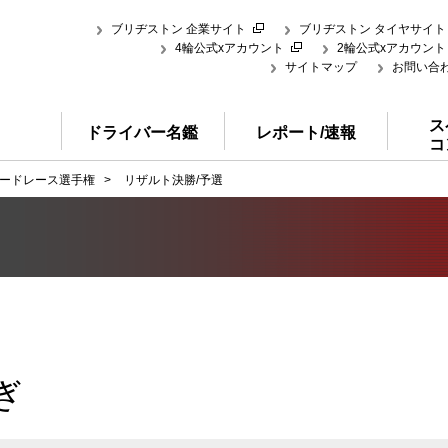
ブリヂストン 企業サイト
ブリヂストン タイヤサイト
4輪公式xアカウント
2輪公式xアカウント
サイトマップ
お問い合
ス
ドライバー名鑑
レポート/速報
コ
ードレース選手権
>
リザルト決勝/予選
ぎ