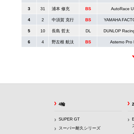
3
31
浦本 修充
BS
AutoRace U
4
2
中須賀 克行
BS
YAMAHA FACT
5
10
長島 哲太
DL
DUNLOP Racing
6
4
野左根 航汰
BS
Astemo Pro 
4輪
SUPER GT
スーパー耐久シリーズ