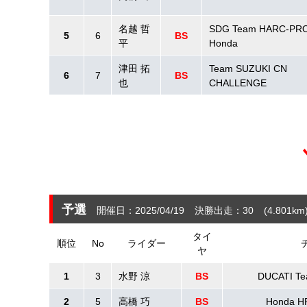
名越 哲
SDG Team HARC‐PRO
5
6
BS
平
Honda
津田 拓
Team SUZUKI CN
6
7
BS
也
CHALLENGE
予選
開催日：2025/04/19
決勝出走：30
(4.801
km
タイ
順位
No
ライダー
ヤ
1
3
水野 涼
BS
DUCATI T
2
5
高橋 巧
BS
Honda H