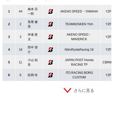
南本 宗
1
44
AKENO SPEED・YAMAHA
YZF-
一郎
長尾 健
2
2
TEAMKENKEN Ytch
YZF-
吾
伊達 悠
AKENO SPEED・
3
3
YZF-
太
MAVERICK
田中 啓
4
16
NitroRyotaRacing 16
YZF-
介
小山 知
JAPAN POST Honda
5
11
CBR60
良
RACING TP
ITO RACING BORG
6
6
松岡 玲
YZF-
CUSTOM
さらに見る