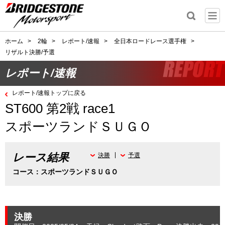
ホーム
>
2輪
>
レポート/速報
>
全日本ロードレース選手権
>
リザルト決勝/予選
レポート/速報
レポート/速報トップに戻る
ST600 第2戦 race1
スポーツランドＳＵＧＯ
レース結果
決勝
予選
コース：スポーツランドＳＵＧＯ
決勝