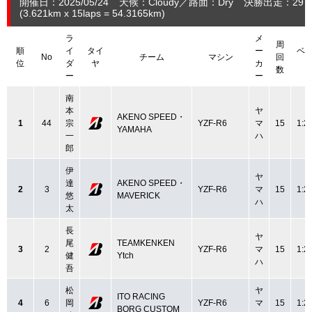
開催日：2025/05/24
天候：Cloudy
路面：Dry
決勝出走：29
(3.621
km
x 15laps = 54.3165
km
)
ラ
メ
周
順
イ
タイ
ー
ベ
No
チーム
マシン
回
位
ダ
ヤ
カ
数
ー
ー
南
本
ヤ
AKENO SPEED・
1
44
宗
YZF-R6
マ
15
1:2
YAMAHA
一
ハ
郎
伊
ヤ
達
AKENO SPEED・
2
3
YZF-R6
マ
15
1:2
悠
MAVERICK
ハ
太
長
ヤ
尾
TEAMKENKEN
3
2
YZF-R6
マ
15
1:2
健
Ytch
ハ
吾
松
ヤ
ITO RACING
4
6
岡
YZF-R6
マ
15
1:2
BORG CUSTOM