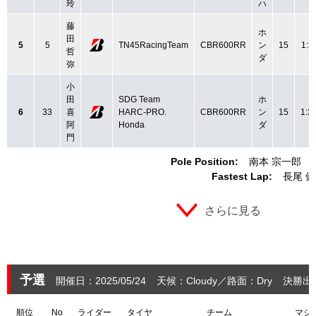
玲
ハ
藤
ホ
田
5
5
TN45RacingTeam
CBR600RR
ン
15
1:3
哲
ダ
弥
小
田
SDG Team
ホ
6
33
喜
HARC‐PRO.
CBR600RR
ン
15
1:3
阿
Honda
ダ
門
Pole Position:
南本 宗一郎
Fastest Lap:
長尾 
さらに見る
予選
開催日：2025/05/24
天候：Cloudy
路面：Dry
決勝出
順位
No
ライダー
タイヤ
チーム
マシ