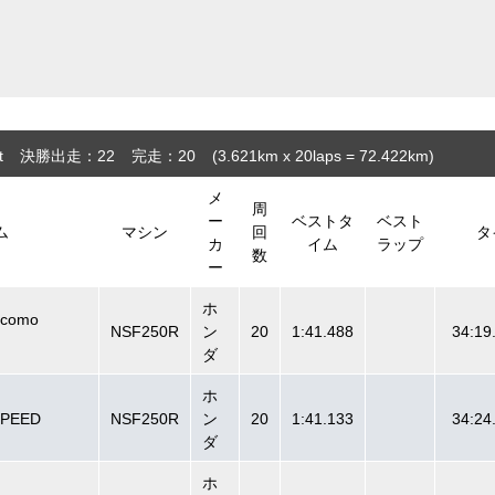
t
決勝出走：22
完走：20
(3.621
km
x 20laps = 72.422
km
)
メ
周
ー
ベストタ
ベスト
ム
マシン
回
タ
カ
イム
ラップ
数
ー
ホ
ocomo
NSF250R
ン
20
1:41.488
34:19
ダ
ホ
SPEED
NSF250R
ン
20
1:41.133
34:24
ダ
ホ