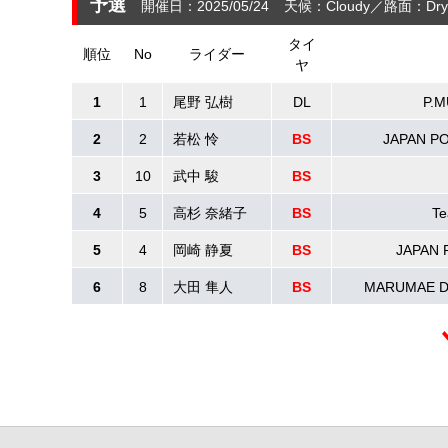
予選
開催日：2025/05/24
天候：Cloudy
路面：Dry
タイ
順位
No
ライダー
ヤ
1
1
尾野 弘樹
DL
P.M
2
2
若松 怜
BS
JAPAN PO
3
10
武中 駿
BS
4
5
高杉 奈緒子
BS
T
5
4
岡崎 静夏
BS
JAPAN 
6
8
大田 隼人
BS
MARUMAE D