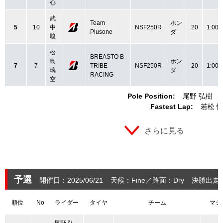
心
武
Team
ホン
5
10
中
NSF250R
20
1:00.
Plusone
ダ
駿
松
BREASTO B-
島
ホン
7
7
TRIBE
NSF250R
20
1:00.
璃
ダ
RACING
空
Pole Position:
尾野 弘樹
Fastest Lap:
若松 
さらに見る
予選
開催日：2025/06/21
天候：Fine
路面：Dry
決勝出走：
順位
No
ライダー
タイヤ
チーム
マシ