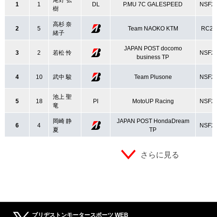
尾野 弘
1
1
DL
P.MU 7C GALESPEED
NSF2
樹
高杉 奈
2
5
Team NAOKO KTM
RC25
緒子
JAPAN POST docomo
3
2
若松 怜
NSF2
business TP
4
10
武中 駿
Team Plusone
NSF2
池上 聖
5
18
PI
MotoUP Racing
NSF2
竜
岡崎 静
JAPAN POST HondaDream
6
4
NSF2
夏
TP
さらに見る
ブリヂストンモータースポーツ WEB