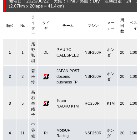
開催日：2025/06/22
天候：Fine
路面：Dry
決勝出走：24
完
(2.07
km
x 20laps = 41.4
km
)
ラ
周
イ
タイ
メー
ベス
順位
No
チーム
マシン
回
ダ
ヤ
カー
イ
数
ー
尾
野
P.MU 7C
ホン
1
1
DL
NSF250R
20
1:00.
弘
GALESPEED
ダ
樹
若
JAPAN POST
ホン
2
2
松
docomo
NSF250R
20
1:00.
ダ
怜
business TP
高
杉
Team
3
5
奈
RC250R
KTM
20
1:00.
NAOKO KTM
緒
子
中
谷
MotoUP
ホン
4
11
PI
NSF250R
20
1:00.
健
Racing
ダ