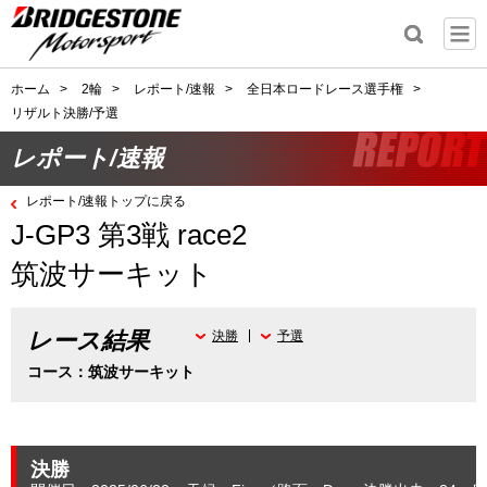
ホーム
>
2輪
>
レポート/速報
>
全日本ロードレース選手権
>
リザルト決勝/予選
レポート/速報
レポート/速報トップに戻る
J-GP3 第3戦 race2
筑波サーキット
レース結果
決勝
予選
コース：筑波サーキット
決勝