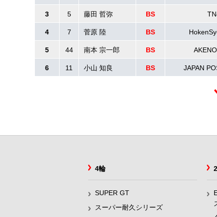
3
5
藤田 哲弥
BS
TN
4
7
菅原 陸
BS
HokenSy
5
44
南本 宗一郎
BS
AKENO
6
11
小山 知良
BS
JAPAN PO
4輪
SUPER GT
スーパー耐久シリーズ