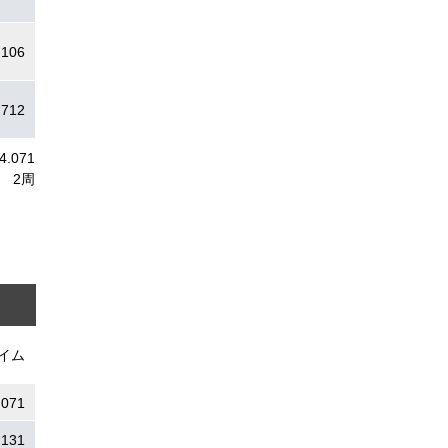
.106
.712
4.071
2周
イム
.071
.131