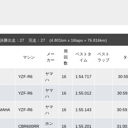
決勝出走：27
完走：27
(4.801
km
x 16laps = 76.816
km
)
周
メー
ベストタ
ベスト
マシン
回
タ
カー
イム
ラップ
数
ヤマ
YZF-R6
16
1:54.717
30:5
ハ
ヤマ
YZF-R6
16
1:55.012
30:59
ハ
ヤマ
MAHA
YZF-R6
16
1:55.143
30:59
ハ
ホン
CBR600RR
16
1:55.201
31:00