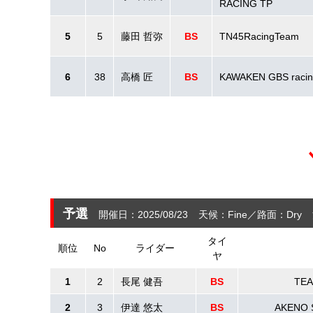
RACING TP
5
5
藤田 哲弥
BS
TN45RacingTeam
6
38
高橋 匠
BS
KAWAKEN GBS raci
予選
開催日：2025/08/23
天候：Fine
路面：Dry
タイ
順位
No
ライダー
ヤ
1
2
長尾 健吾
BS
TEA
2
3
伊達 悠太
BS
AKENO 