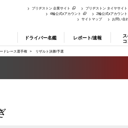
ブリヂストン 企業サイト
ブリヂストン タイヤサイト
4輪公式xアカウント
2輪公式xアカウント
サイトマップ
お問い合
ス
ドライバー名鑑
レポート/速報
コ
ードレース選手権
>
リザルト決勝/予選
ぎ