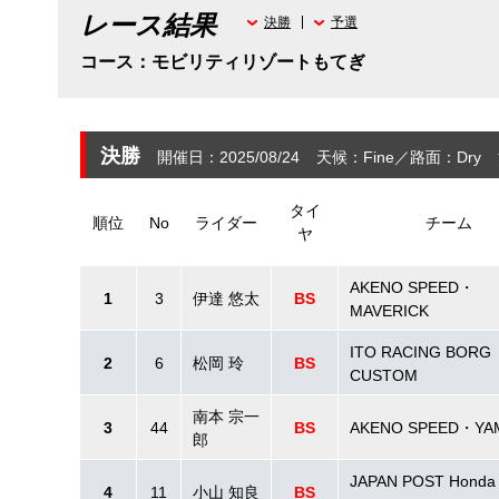
レース結果
決勝
予選
コース：モビリティリゾートもてぎ
決勝
開催日：2025/08/24
天候：Fine
路面：Dry
タイ
順位
No
ライダー
チーム
ヤ
AKENO SPEED・
1
3
伊達 悠太
BS
MAVERICK
ITO RACING BORG
2
6
松岡 玲
BS
CUSTOM
南本 宗一
3
44
BS
AKENO SPEED・YA
郎
JAPAN POST Honda
4
11
小山 知良
BS