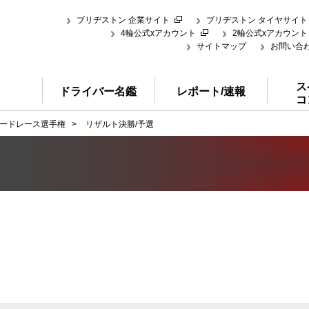
ブリヂストン 企業サイト
ブリヂストン タイヤサイト
4輪公式xアカウント
2輪公式xアカウント
サイトマップ
お問い合
ス
ドライバー名鑑
レポート/速報
コ
ードレース選手権
>
リザルト決勝/予選