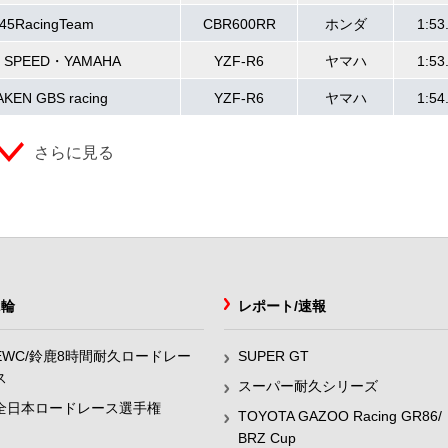
45RacingTeam
CBR600RR
ホンダ
1:53
 SPEED・YAMAHA
YZF-R6
ヤマハ
1:53
KEN GBS racing
YZF-R6
ヤマハ
1:54
さらに見る
2輪
レポート/速報
EWC/鈴鹿8時間耐久ロードレー
SUPER GT
ス
スーパー耐久シリーズ
全日本ロードレース選手権
TOYOTA GAZOO Racing GR86/
BRZ Cup