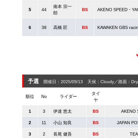
南本 宗一
5
44
BS
AKENO SPEED・YA
郎
6
38
高橋 匠
BS
KAWAKEN GBS raci
予選
開催日：2025/09/13
天候：Cloudy
路面：Dry
タイ
順位
No
ライダー
ヤ
1
3
伊達 悠太
BS
AKENO 
2
11
小山 知良
BS
JAPAN PO
3
2
長尾 健吾
BS
TEA