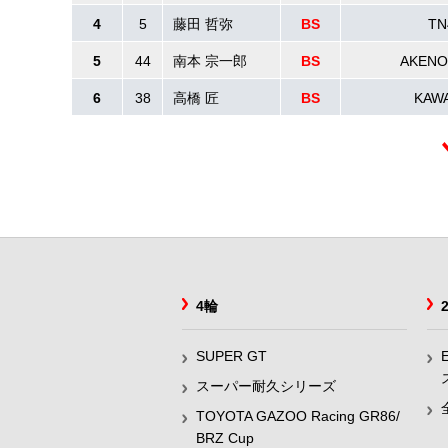
4
5
藤田 哲弥
BS
TN
5
44
南本 宗一郎
BS
AKENO
6
38
高橋 匠
BS
KAWA
4輪
SUPER GT
スーパー耐久シリーズ
TOYOTA GAZOO Racing GR86/
BRZ Cup