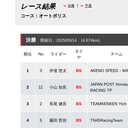
レース結果
決勝
予選
コース：オートポリス
決勝
開催日：2025/09/14
(4.674
km
)
タイ
順位
No
ライダー
チーム
ヤ
1
3
伊達 悠太
BS
AKENO SPEED・MA
JAPAN POST Honda
2
11
小山 知良
BS
RACING TP
3
2
長尾 健吾
BS
TEAMKENKEN Ytch
4
5
藤田 哲弥
BS
TN45RacingTeam