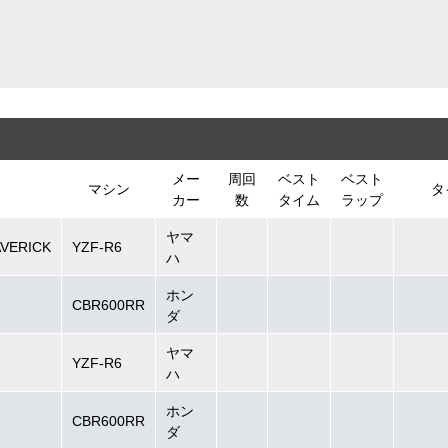
メー
周回
ベスト
ベスト
マシン
タ
カー
数
タイム
ラップ
ヤマ
VERICK
YZF-R6
ハ
ホン
CBR600RR
ダ
ヤマ
YZF-R6
ハ
ホン
CBR600RR
ダ