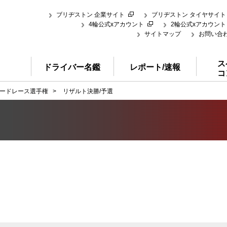
ブリヂストン 企業サイト
ブリヂストン タイヤサイト
4輪公式xアカウント
2輪公式xアカウント
サイトマップ
お問い合
ス
ドライバー名鑑
レポート/速報
コ
ードレース選手権
>
リザルト決勝/予選