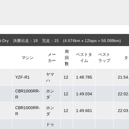
-Dry
決勝出走：18
完走：15
(4.674
km
x 12laps = 56.088
km
)
周
メー
ベストタ
ベスト
マシン
回
タ
カー
イム
ラップ
数
ヤマ
YZF-R1
12
1:48.785
21:54
ハ
CBR1000RR-
ホン
12
1:49.034
22:02
R
ダ
CBR1000RR-
ホン
12
1:49.661
22:03
R
ダ
ドゥ