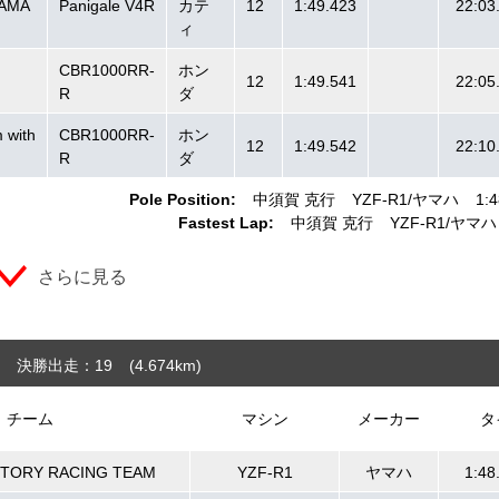
YAMA
Panigale V4R
カテ
12
1:49.423
22:03
ィ
CBR1000RR-
ホン
12
1:49.541
22:05
R
ダ
 with
CBR1000RR-
ホン
12
1:49.542
22:10
R
ダ
Pole Position:
中須賀 克行
YZF-R1
ヤマハ
1:4
Fastest Lap:
中須賀 克行
YZF-R1
ヤマハ
さらに見る
決勝出走：19
(4.674
km
)
チーム
マシン
メーカー
タ
CTORY RACING TEAM
YZF-R1
ヤマハ
1:48