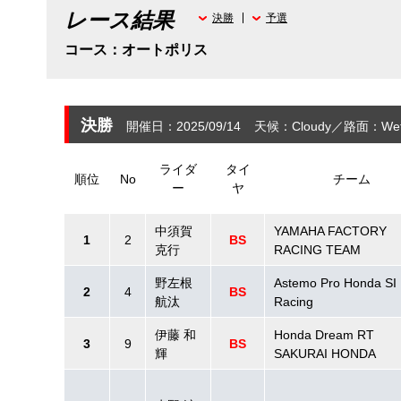
レース結果
決勝
予選
コース：オートポリス
決勝
開催日：2025/09/14
天候：Cloudy
路面：Wet
ライダ
タイ
順位
No
チーム
ー
ヤ
中須賀
YAMAHA FACTORY
1
2
BS
克行
RACING TEAM
野左根
Astemo Pro Honda SI
2
4
BS
航汰
Racing
伊藤 和
Honda Dream RT
3
9
BS
輝
SAKURAI HONDA