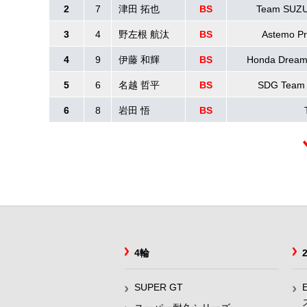
2
7
津田 拓也
BS
Team SUZ
3
4
野左根 航汰
BS
Astemo Pr
4
9
伊藤 和輝
BS
Honda Drea
5
6
名越 哲平
BS
SDG Team
6
8
岩田 悟
BS
4輪
SUPER GT