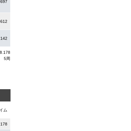
.697
.612
.142
8.178
5周
イム
.178