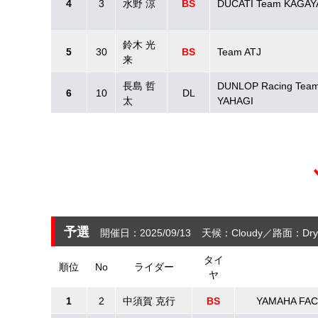
4
3
水野 涼
BS
DUCATI Team KAGA
鈴木 光
5
30
BS
Team ATJ
来
長島 哲
DUNLOP Racing Team
6
10
DL
太
YAHAGI
予選
開催日：2025/09/13
天候：Cloudy
路面：Dry
タイ
順位
No
ライダー
ヤ
1
2
中須賀 克行
BS
YAMAHA FA