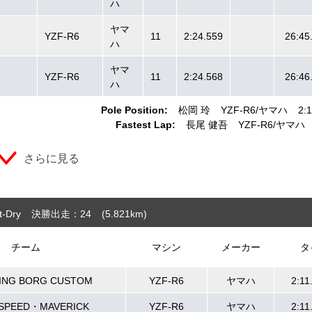
ハ
ヤマ
YZF-R6
11
2:24.559
26:45
ハ
ヤマ
YZF-R6
11
2:24.568
26:46
ハ
Pole Position:
松岡 玲
YZF-R6
ヤマハ
2:
Fastest Lap:
長尾 健吾
YZF-R6
ヤマハ
さらに見る
-Dry
決勝出走：24
(5.821
km
)
チーム
マシン
メーカー
タ
CING BORG CUSTOM
YZF-R6
ヤマハ
2:11
SPEED・MAVERICK
YZF-R6
ヤマハ
2:11