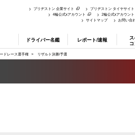
ブリヂストン 企業サイト
ブリヂストン タイヤサイト
4輪公式xアカウント
2輪公式xアカウント
サイトマップ
お問い合
ス
ドライバー名鑑
レポート/速報
コ
ードレース選手権
>
リザルト決勝/予選