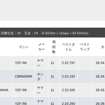
決勝出走：24
完走：24
(5.821
km
x 11laps = 64.031
km
)
周
メー
ベストタ
ベスト
マシン
回
タ
カー
イム
ラップ
数
ヤマ
YZF-R6
11
2:22.797
26:34
ハ
ホン
CBR600RR
11
2:23.193
26:34
ダ
ヤマ
MAHA
YZF-R6
11
2:23.326
26:35
ハ
ヤマ
YZF-R6
11
2:24.293
26:39