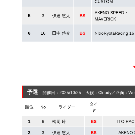
CUSTOM
AKENO SPEED・
5
3
伊達 悠太
BS
MAVERICK
6
16
田中 啓介
BS
NitroRyotaRacing 16
予選
開催日：2025/10/25
天候：Cloudy
路面：Wet
タイ
順位
No
ライダー
ヤ
1
6
松岡 玲
BS
ITO RA
2
3
伊達 悠太
BS
AKENO 