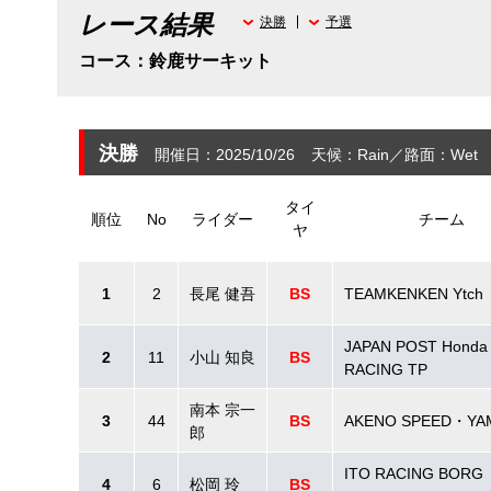
レース結果
決勝
予選
コース：鈴鹿サーキット
決勝
開催日：2025/10/26
天候：Rain
路面：Wet
タイ
順位
No
ライダー
チーム
ヤ
1
2
長尾 健吾
BS
TEAMKENKEN Ytch
JAPAN POST Honda
2
11
小山 知良
BS
RACING TP
南本 宗一
3
44
BS
AKENO SPEED・YA
郎
ITO RACING BORG
4
6
松岡 玲
BS