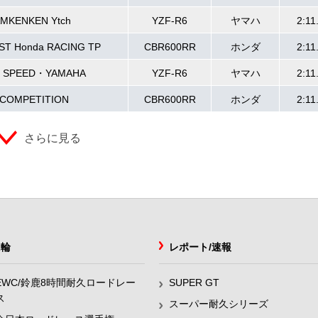
MKENKEN Ytch
YZF-R6
ヤマハ
2:11
ST Honda RACING TP
CBR600RR
ホンダ
2:11
 SPEED・YAMAHA
YZF-R6
ヤマハ
2:11
 COMPETITION
CBR600RR
ホンダ
2:11
さらに見る
2輪
レポート/速報
EWC/鈴鹿8時間耐久ロードレー
SUPER GT
ス
スーパー耐久シリーズ