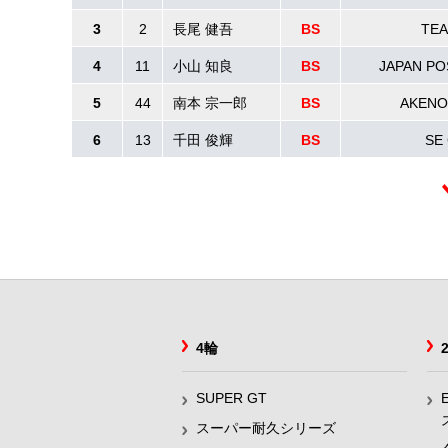
3
2
長尾 健吾
BS
TEA
4
11
小山 知良
BS
JAPAN PO
5
44
南本 宗一郎
BS
AKENO
6
13
千田 俊輝
BS
SE
4輪
SUPER GT
スーパー耐久シリーズ