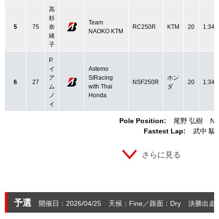
高
杉
Team
5
75
奈
RC250R
KTM
20
1:34.
NAOKO KTM
緒
子
P.
イ
Astemo
ア
SIRacing
ホン
6
27
NSF250R
20
1:34.
ム
with Thai
ダ
ノ
Honda
イ
Pole Position:
尾野 弘樹
NS
Fastest Lap:
武中 駿
さらに見る
予選
開催日：2026/04/25
天候：Fine
路面：Dry
決勝出走：