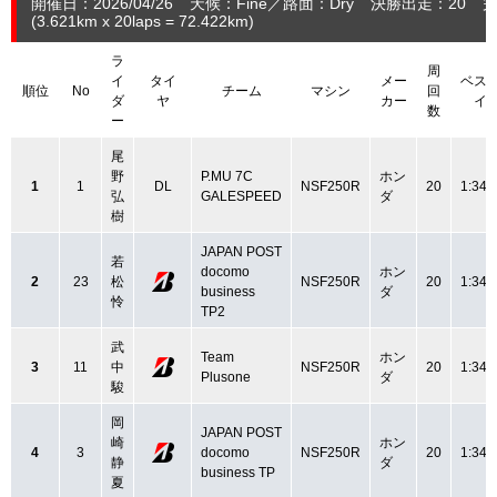
開催日：2026/04/26
天候：Fine
路面：Dry
決勝出走：20
完
(3.621
km
x 20laps = 72.422
km
)
ラ
周
イ
タイ
メー
ベス
順位
No
チーム
マシン
回
ダ
ヤ
カー
イ
数
ー
尾
野
P.MU 7C
ホン
1
1
DL
NSF250R
20
1:34.
弘
GALESPEED
ダ
樹
JAPAN POST
若
docomo
ホン
2
23
松
NSF250R
20
1:34.
business
ダ
怜
TP2
武
Team
ホン
3
11
中
NSF250R
20
1:34.
Plusone
ダ
駿
岡
JAPAN POST
崎
ホン
4
3
docomo
NSF250R
20
1:34.
静
ダ
business TP
夏