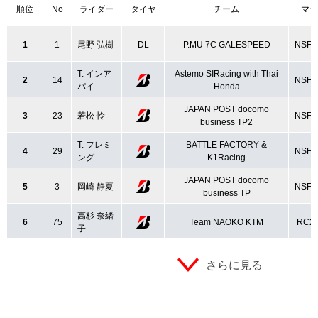
順位
No
ライダー
タイヤ
チーム
マシ
1
1
尾野 弘樹
DL
P.MU 7C GALESPEED
NSF2
T. インア
Astemo SIRacing with Thai
2
14
NSF2
パイ
Honda
JAPAN POST docomo
3
23
若松 怜
NSF2
business TP2
T. フレミ
BATTLE FACTORY &
4
29
NSF2
ング
K1Racing
JAPAN POST docomo
5
3
岡崎 静夏
NSF2
business TP
高杉 奈緒
6
75
Team NAOKO KTM
RC2
子
さらに見る