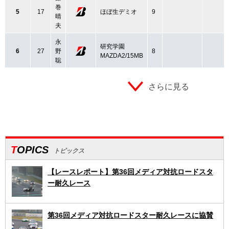
巻
5
17
ほぼ生デミオ
9
晴
夫
永
研究学園
6
27
野
8
MAZDA2/15MB
聡
さらに見る
TOPICS
トピックス
【レースレポート】第36回メディア対抗ロードスタ
ー耐久レース
第36回メディア対抗ロードスター耐久レースに協賛