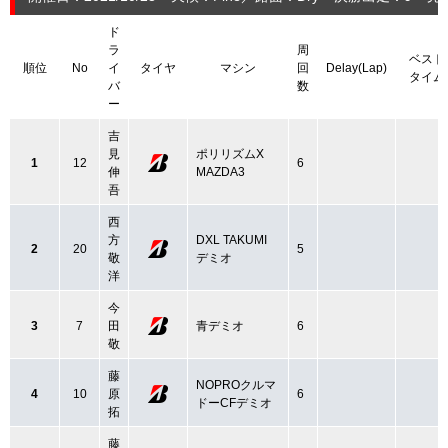
ド
ラ
周
ベスト
順位
No
イ
タイヤ
マシン
回
Delay(Lap)
タイム
バ
数
ー
吉
見
ポリリズムX
1
12
6
伸
MAZDA3
吾
西
方
DXL TAKUMI
2
20
5
敬
デミオ
洋
今
3
7
田
青デミオ
6
敬
藤
NOPROクルマ
4
10
原
6
ドーCFデミオ
拓
藤