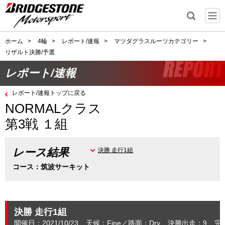
ホーム
>
4輪
>
レポート/速報
>
マツダグラスルーツカテゴリー
>
リザルト決勝/予選
レポート/速報
レポート/速報トップに戻る
NORMALクラス
第3戦 １組
レース結果
決勝 走行1組
コース：筑波サーキット
決勝 走行1組
開催日：2021/10/23
天候：Fine
路面：Dry
決勝出走：9
完