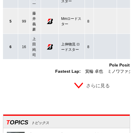
スター
一
藤
井
Mmロードス
5
99
8
義
ター
豪
上
田
上伸物流 ロ
6
16
8
純
ードスター
司
Pole Positi
Fastest Lap:
箕輪 卓也
ミノワファク
さらに見る
TOPICS
トピックス