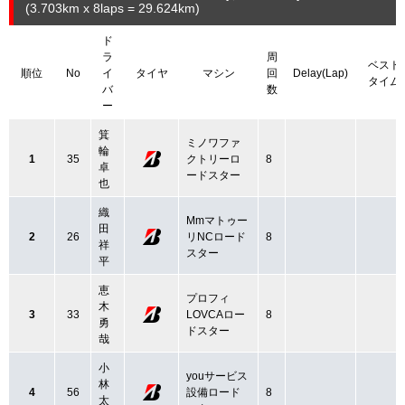
(3.703
km
x 8laps = 29.624
km
)
ド
ラ
周
ベスト
順位
No
イ
タイヤ
マシン
回
Delay(Lap)
タイム
バ
数
ー
箕
ミノワファ
輪
1
35
クトリーロ
8
卓
ードスター
也
織
Mmマトゥー
田
2
26
リNCロード
8
祥
スター
平
恵
プロフィ
木
3
33
LOVCAロー
8
勇
ドスター
哉
小
youサービス
林
4
56
設備ロード
8
太