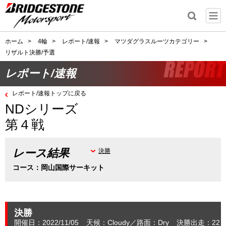
ホーム
>
4輪
>
レポート/速報
>
マツダグラスルーツカテゴリー
>
リザルト決勝/予選
レポート/速報
レポート/速報トップに戻る
NDシリーズ
第４戦
レース結果
決勝
コース：岡山国際サーキット
決勝
開催日：2022/11/05
天候：Cloudy
路面：Dry
決勝出走：22