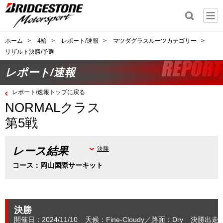
ホーム
>
4輪
>
レポート/速報
>
マツダグラスルーツカテゴリー
>
リザルト決勝/予選
レポート/速報
レポート/速報トップに戻る
NORMALクラス
第5戦
レース結果
決勝
コース：岡山国際サーキット
決勝
開催日：2024/11/10
天候：Fine-Cloudy
路面：Dry
決勝出走：