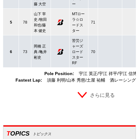
藤 大空
ー
山下 宰
MTロー
史 /牧田
ラ☆ロ
5
78
71
和也/藤
ードス
本 健史
ター
苦労ジ
岡橋 正
ャーズ
6
73
典 /亀井
ロード
70
彬史
スター
RF
Pole Position:
宇江 英正
宇江 祥平
宇江 信博
Fastest Lap:
須藤 利明
山本 秀慈
土屋 祐輔
酒レーシング
さらに見る
TOPICS
トピックス