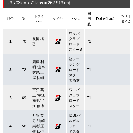
(3.703
km
x 71laps = 262.913
km
)
周
ドライ
ベスト
順位
No
タイヤ
マシン
回
Delay(Lap)
バー
タイム
数
ワッパ
長岡 楓
クラブ
1
70
71
己
ロード
スターS
酒レー
須藤 利
シング
明 /山本
2
72
ロード
71
秀慈/土
スター
屋 祐輔
美酒堂
宇江 英
ワッパ
正 /宇江
クラブ
3
69
71
祥平/宇
ロード
江 信博
スター
丹羽 英
IDSレイ
司 /山崎
ルガル
4
58
崇/杉原
フロー
71
健太/伊
ドスタ