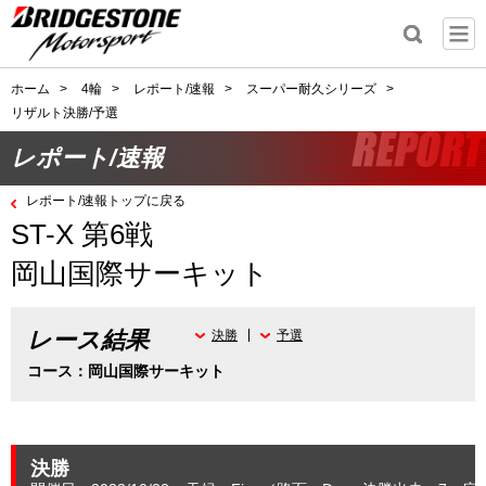
ホーム
>
4輪
>
レポート/速報
>
スーパー耐久シリーズ
>
リザルト決勝/予選
レポート/速報
レポート/速報トップに戻る
ST-X 第6戦
岡山国際サーキット
レース結果
決勝
予選
コース：岡山国際サーキット
決勝