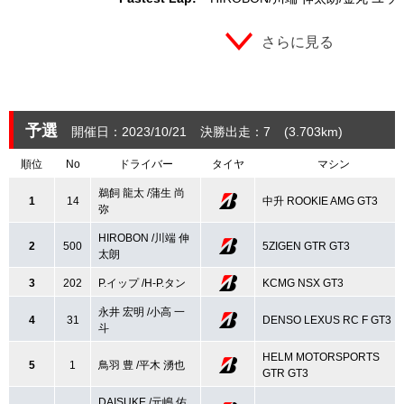
さらに見る
予選
開催日：2023/10/21
決勝出走：7
(3.703
km
)
順位
No
ドライバー
タイヤ
マシン
鵜飼 龍太 /蒲生 尚
1
14
中升 ROOKIE AMG GT3
弥
HIROBON /川端 伸
2
500
5ZIGEN GTR GT3
太朗
3
202
P.イップ /H-P.タン
KCMG NSX GT3
永井 宏明 /小高 一
4
31
DENSO LEXUS RC F GT3
斗
HELM MOTORSPORTS
5
1
鳥羽 豊 /平木 湧也
GTR GT3
DAISUKE /元嶋 佑