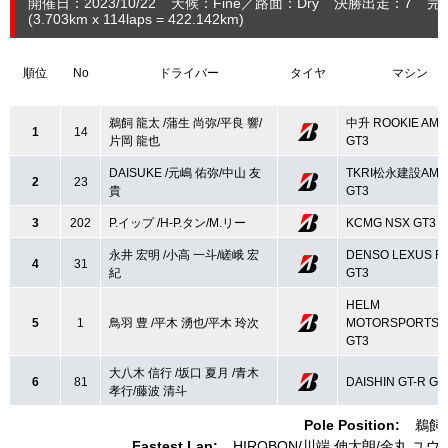
開催日：2023/10/22
天候：Fine
路面：Dry
決勝出走：7
完
(3.703
km
x 114laps = 422.142
km
)
順位
No
ドライバー
タイヤ
マシン
鵜飼 龍太 /蒲生 尚弥/平良 響/
中升 ROOKIE AMG
1
14
片岡 龍也
GT3
DAISUKE /元嶋 佑弥/中山 友
TKRI松永建設AMG
2
23
貴
GT3
3
202
P.イップ /H-P.タン/M.リー
KCMG NSX GT3
永井 宏明 /小高 一斗/嵯峨 宏
DENSO LEXUS R
4
31
紀
GT3
HELM
5
1
鳥羽 豊 /平木 湧也/平木 玲次
MOTORSPORTS 
GT3
大八木 信行 /坂口 夏月 /青木
6
81
DAISHIN GT-R GT
孝行/藤波 清斗
Pole Position:
鵜飼
Fastest Lap:
HIROBON
川端 伸太朗
金丸 ユウ