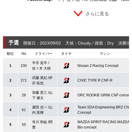
さらに見る
予選
開催日：2023/09/02
天候：Cloudy
路面：Dry
決勝出
順位
No
ドライバー
タイヤ
マシン
平手 晃平 /
1
230
Nissan Z Racing Concept
佐々木 大樹
武藤 英紀 /伊
2
271
CIVIC TYPE R CNF-R
沢 拓也
加藤 恵三 /山
3
28
ORC ROOKIE GR86 CNF concept
下 健太
廣田 光一 /山
Team SDA Engineering BRZ CNF
4
61
内 英輝
Concept
寺川 和紘 /関
MAZDA SPIRIT RACING MAZDA3
5
55
豊
Bio concept