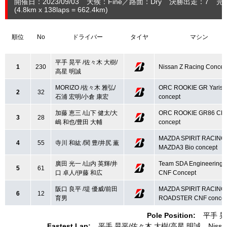
開催日：2023/09/03
天候：Fine
路面：Dry
決勝出走：7
完
(4.8
km
x 138laps = 662.4
km
)
順位
No
ドライバー
タイヤ
マシン
平手 晃平 /佐々木 大樹/
1
230
Nissan Z Racing Concep
高星 明誠
MORIZO /佐々木 雅弘/
ORC ROOKIE GR Yaris 
2
32
石浦 宏明/小倉 康宏
concept
加藤 恵三 /山下 健太/大
ORC ROOKIE GR86 CN
3
28
嶋 和也/豊田 大輔
concept
MAZDA SPIRIT RACING
4
55
寺川 和紘 /関 豊/井尻 薫
MAZDA3 Bio concept
廣田 光一 /山内 英輝/井
Team SDA Engineering 
5
61
口 卓人/伊藤 和広
CNF Concept
阪口 良平 /堤 優威/前田
MAZDA SPIRIT RACING
6
12
育男
ROADSTER CNF concep
Pole Position:
平手 
Fastest Lap:
平手 晃平
佐々木 大樹
高星 明誠
Nissa