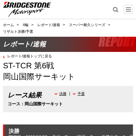
ホーム
>
4輪
>
レポート/速報
>
スーパー耐久シリーズ
>
リザルト決勝/予選
レポート/速報
レポート/速報トップに戻る
ST-TCR 第6戦
岡山国際サーキット
レース結果
決勝
予選
コース：岡山国際サーキット
決勝