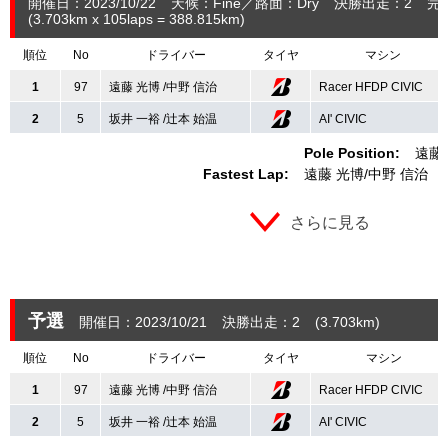
開催日：2023/10/22
天候：Fine
路面：Dry
決勝出走：2
完
(3.703
km
x 105laps = 388.815
km
)
順位
No
ドライバー
タイヤ
マシン
1
97
遠藤 光博 /中野 信治
Racer HFDP CIVIC
2
5
坂井 一裕 /辻本 始温
AI' CIVIC
Pole Position:
遠藤
Fastest Lap:
遠藤 光博
中野 信治
さらに見る
予選
開催日：2023/10/21
決勝出走：2
(3.703
km
)
順位
No
ドライバー
タイヤ
マシン
1
97
遠藤 光博 /中野 信治
Racer HFDP CIVIC
2
5
坂井 一裕 /辻本 始温
AI' CIVIC