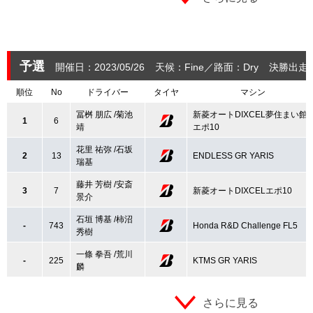
予選
開催日：2023/05/26
天候：Fine
路面：Dry
決勝出走
順位
No
ドライバー
タイヤ
マシン
冨桝 朋広 /菊池
新菱オートDIXCEL夢住まい館
1
6
靖
エポ10
花里 祐弥 /石坂
2
13
ENDLESS GR YARIS
瑞基
藤井 芳樹 /安斎
3
7
新菱オートDIXCELエポ10
景介
石垣 博基 /柿沼
-
743
Honda R&D Challenge FL5
秀樹
一條 拳吾 /荒川
-
225
KTMS GR YARIS
麟
さらに見る