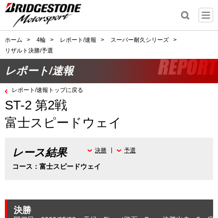
ホーム
>
4輪
>
レポート/速報
>
スーパー耐久シリーズ
>
リザルト決勝/予選
レポート/速報
レポート/速報トップに戻る
ST-2 第2戦
富士スピードウェイ
レース結果
決勝
予選
コース：富士スピードウェイ
決勝