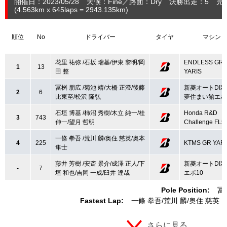
開催日：2023/05/28
天候：Fine
路面：Dry
決勝出走：5
完
(4.563
km
x 645laps = 2943.135
km
)
順位
No
ドライバー
タイヤ
マシン
花里 祐弥 /石坂 瑞基/伊東 黎明/岡
ENDLESS GR
1
13
田 整
YARIS
冨桝 朋広 /菊池 靖/大橋 正澄/後藤
新菱オートDIX
2
6
比東至/松沢 隆弘
夢住まい館エポ
石垣 博基 /柿沼 秀樹/木立 純一/桂
Honda R&D
3
743
伸一/望月 哲明
Challenge FL5
一條 拳吾 /荒川 麟/奥住 慈英/奥本
4
225
KTMS GR YARI
隼士
藤井 芳樹 /安斎 景介/成澤 正人/下
新菱オートDIX
-
7
垣 和也/吉岡 一成/臼井 達哉
エポ10
Pole Position:
冨
Fastest Lap:
一條 拳吾
荒川 麟
奥住 慈英
さらに見る