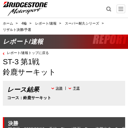
ホーム
>
4輪
>
レポート/速報
>
スーパー耐久シリーズ
>
リザルト決勝/予選
レポート/速報
レポート/速報トップに戻る
ST-3 第1戦
鈴鹿サーキット
レース結果
決勝
予選
コース：鈴鹿サーキット
決勝