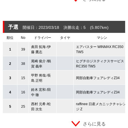
予選
開催日：2023/03/18
決勝出走：5
(5.807
km
)
順位
No
ドライバー
タイヤ
マシン
眞田 拓海 /伊
エアバスター WINMAX RC350
1
39
藤 鷹志
TWS
尾崎 俊介 /鶴
ヒグチロジスティクスサービス
2
38
賀 義幸
RC350 TWS
甲野 将哉 /長
3
15
岡部自動車フェアレディZ34
島 正明
鈴木 宏和 /田
4
16
岡部自動車フェアレディZ34
中 徹
西村 元希 /松
raffinee 日産メカニックチャレン
5
25
田 次生
ジ Z
さらに見る