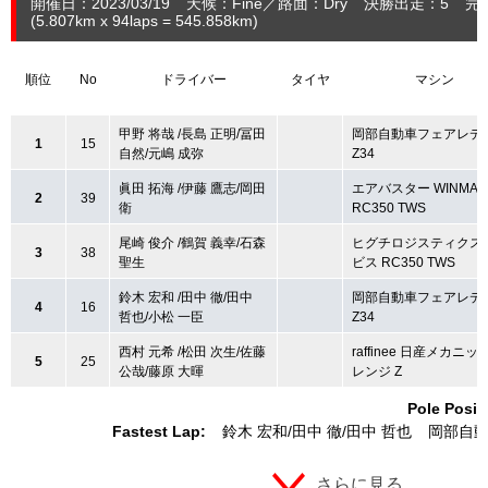
開催日：2023/03/19
天候：Fine
路面：Dry
決勝出走：5
完
(5.807
km
x 94laps = 545.858
km
)
順位
No
ドライバー
タイヤ
マシン
甲野 将哉 /長島 正明/冨田
岡部自動車フェアレデ
1
15
自然/元嶋 成弥
Z34
眞田 拓海 /伊藤 鷹志/岡田
エアバスター WINMAX
2
39
衛
RC350 TWS
尾崎 俊介 /鶴賀 義幸/石森
ヒグチロジスティクス
3
38
聖生
ビス RC350 TWS
鈴木 宏和 /田中 徹/田中
岡部自動車フェアレデ
4
16
哲也/小松 一臣
Z34
西村 元希 /松田 次生/佐藤
raffinee 日産メカニ
5
25
公哉/藤原 大暉
レンジ Z
Pole Posit
Fastest Lap:
鈴木 宏和
田中 徹
田中 哲也
岡部自動
さらに見る