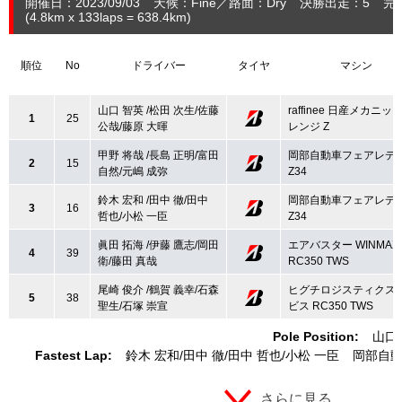
開催日：2023/09/03
天候：Fine
路面：Dry
決勝出走：5
完
(4.8
km
x 133laps = 638.4
km
)
順位
No
ドライバー
タイヤ
マシン
山口 智英 /松田 次生/佐藤
raffinee 日産メカニッ
1
25
公哉/藤原 大暉
レンジ Z
甲野 将哉 /長島 正明/富田
岡部自動車フェアレデ
2
15
自然/元嶋 成弥
Z34
鈴木 宏和 /田中 徹/田中
岡部自動車フェアレデ
3
16
哲也/小松 一臣
Z34
眞田 拓海 /伊藤 鷹志/岡田
エアバスター WINMAX
4
39
衛/藤田 真哉
RC350 TWS
尾崎 俊介 /鶴賀 義幸/石森
ヒグチロジスティクス
5
38
聖生/石塚 崇宣
ビス RC350 TWS
Pole Position:
山口
Fastest Lap:
鈴木 宏和
田中 徹
田中 哲也
小松 一臣
岡部自動
さらに見る