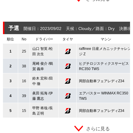
予選
開催日：2023/09/02
天候：Cloudy
路面：Dry
決勝出
順位
No
ドライバー
タイヤ
マシン
山口 智英 /松
raffinee 日産メカニックチャレン
1
25
田 次生
ジ Z
尾崎 俊介 /鶴
ヒグチロジスティクスサービス
2
38
賀 義幸
RC350 TWS
鈴木 宏和 /田
3
16
岡部自動車フェアレディZ34
中 徹
眞田 拓海 /伊
エアバスター WINMAX RC350
4
39
藤 鷹志
TWS
甲野 将哉 /長
5
15
岡部自動車フェアレディZ34
島 正明
さらに見る