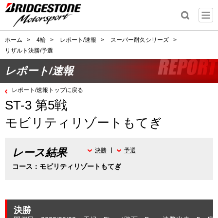
ホーム
>
4輪
>
レポート/速報
>
スーパー耐久シリーズ
>
リザルト決勝/予選
レポート/速報
レポート/速報トップに戻る
ST-3 第5戦
モビリティリゾートもてぎ
レース結果
決勝
予選
コース：モビリティリゾートもてぎ
決勝