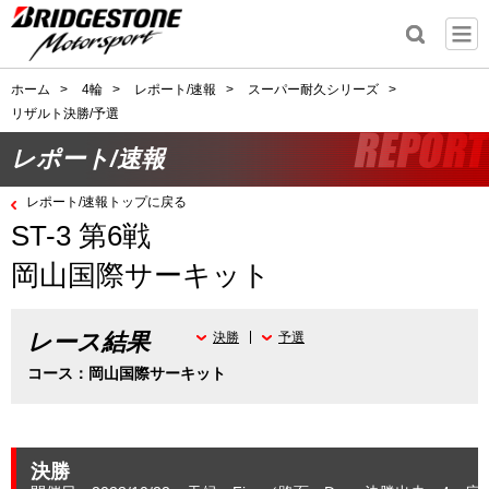
ホーム
>
4輪
>
レポート/速報
>
スーパー耐久シリーズ
>
リザルト決勝/予選
レポート/速報
レポート/速報トップに戻る
ST-3 第6戦
岡山国際サーキット
レース結果
決勝
予選
コース：岡山国際サーキット
決勝