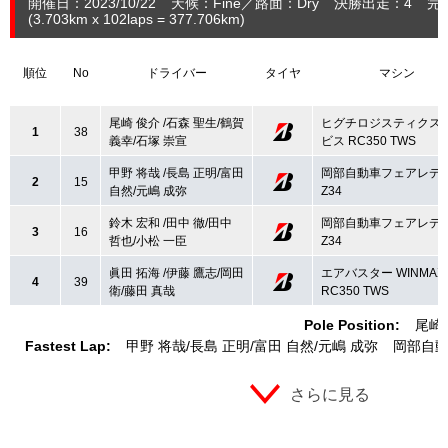
開催日：2023/10/22
天候：Fine
路面：Dry
決勝出走：4
完
(3.703
km
x 102laps = 377.706
km
)
順位
No
ドライバー
タイヤ
マシン
尾崎 俊介 /石森 聖生/鶴賀
ヒグチロジスティクス
1
38
義幸/石塚 崇宣
ビス RC350 TWS
甲野 将哉 /長島 正明/富田
岡部自動車フェアレデ
2
15
自然/元嶋 成弥
Z34
鈴木 宏和 /田中 徹/田中
岡部自動車フェアレデ
3
16
哲也/小松 一臣
Z34
眞田 拓海 /伊藤 鷹志/岡田
エアバスター WINMAX
4
39
衛/藤田 真哉
RC350 TWS
Pole Position:
尾崎
Fastest Lap:
甲野 将哉
長島 正明
富田 自然
元嶋 成弥
岡部自動
さらに見る