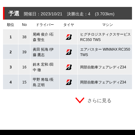
予選
開催日：2023/10/21
決勝出走：4
(3.703
km
)
順位
No
ドライバー
タイヤ
マシン
尾崎 俊介 /石
ヒグチロジスティクスサービス
1
38
森 聖生
RC350 TWS
眞田 拓海 /伊
エアバスター WINMAX RC350
2
39
藤 鷹志
TWS
鈴木 宏和 /田
3
16
岡部自動車フェアレディZ34
中 徹
甲野 将哉 /長
4
15
岡部自動車フェアレディZ34
島 正明
さらに見る