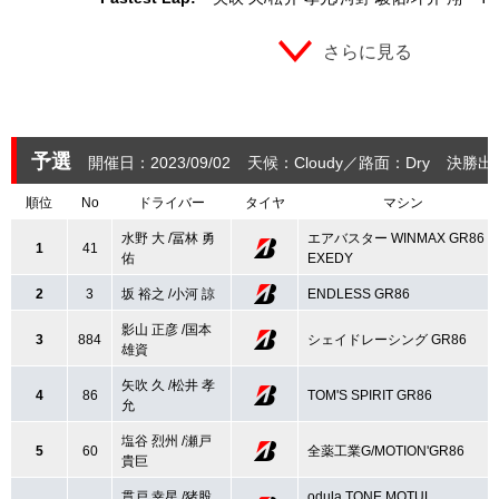
さらに見る
予選
開催日：2023/09/02
天候：Cloudy
路面：Dry
決勝出
順位
No
ドライバー
タイヤ
マシン
水野 大 /冨林 勇
エアバスター WINMAX GR86
1
41
佑
EXEDY
2
3
坂 裕之 /小河 諒
ENDLESS GR86
影山 正彦 /国本
3
884
シェイドレーシング GR86
雄資
矢吹 久 /松井 孝
4
86
TOM'S SPIRIT GR86
允
塩谷 烈州 /瀬戸
5
60
全薬工業G/MOTION'GR86
貴巨
貫戸 幸星 /猪股
odula TONE MOTUL