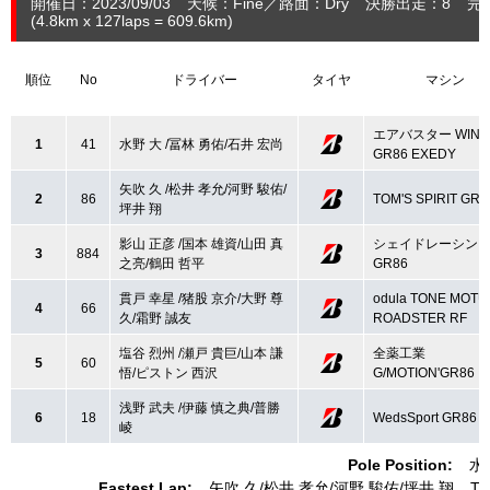
開催日：2023/09/03
天候：Fine
路面：Dry
決勝出走：8
完
(4.8
km
x 127laps = 609.6
km
)
順位
No
ドライバー
タイヤ
マシン
エアバスター WINM
1
41
水野 大 /冨林 勇佑/石井 宏尚
GR86 EXEDY
矢吹 久 /松井 孝允/河野 駿佑/
2
86
TOM'S SPIRIT GR8
坪井 翔
影山 正彦 /国本 雄資/山田 真
シェイドレーシン
3
884
之亮/鶴田 哲平
GR86
貫戸 幸星 /猪股 京介/大野 尊
odula TONE MOTU
4
66
久/霜野 誠友
ROADSTER RF
塩谷 烈州 /瀬戸 貴巨/山本 謙
全薬工業
5
60
悟/ピストン 西沢
G/MOTION'GR86
浅野 武夫 /伊藤 慎之典/普勝
6
18
WedsSport GR86
崚
Pole Position:
水
Fastest Lap:
矢吹 久
松井 孝允
河野 駿佑
坪井 翔
TO