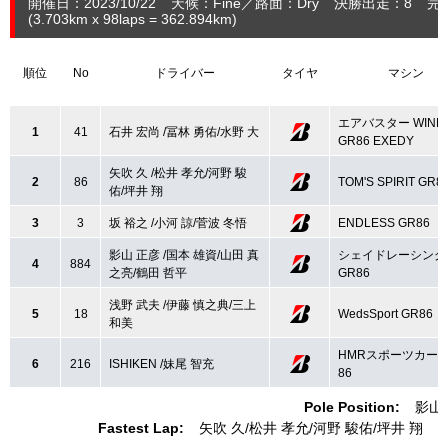
開催日：2023/10/22
天候：Fine
路面：Dry
決勝出走：8
完
(3.703
km
x 98laps = 362.894
km
)
順位
No
ドライバー
タイヤ
マシン
エアバスター WINM
1
41
石井 宏尚 /冨林 勇佑/水野 大
GR86 EXEDY
矢吹 久 /松井 孝允/河野 駿
2
86
TOM'S SPIRIT GR8
佑/坪井 翔
3
3
坂 裕之 /小河 諒/菅波 冬悟
ENDLESS GR86
影山 正彦 /国本 雄資/山田 真
シェイドレーシング
4
884
之亮/鶴田 哲平
GR86
浅野 武夫 /伊藤 慎之典/三上
5
18
WedsSport GR86
和美
HMRスポーツカー
6
216
ISHIKEN /妹尾 智充
86
Pole Position:
影山
Fastest Lap:
矢吹 久
松井 孝允
河野 駿佑
坪井 翔
T