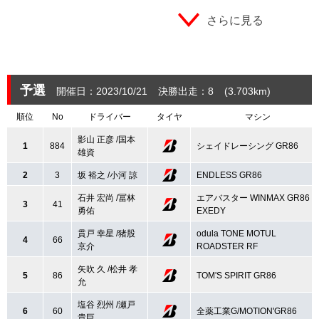
さらに見る
予選
開催日：2023/10/21
決勝出走：8
(3.703
km
)
順位
No
ドライバー
タイヤ
マシン
影山 正彦 /国本
1
884
シェイドレーシング GR86
雄資
2
3
坂 裕之 /小河 諒
ENDLESS GR86
石井 宏尚 /冨林
エアバスター WINMAX GR86
3
41
勇佑
EXEDY
貫戸 幸星 /猪股
odula TONE MOTUL
4
66
京介
ROADSTER RF
矢吹 久 /松井 孝
5
86
TOM'S SPIRIT GR86
允
塩谷 烈州 /瀬戸
6
60
全薬工業G/MOTION'GR86
貴巨