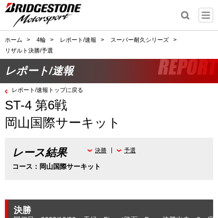
ホーム
>
4輪
>
レポート/速報
>
スーパー耐久シリーズ
>
リザルト決勝/予選
レポート/速報
レポート/速報トップに戻る
ST-4 第6戦
岡山国際サーキット
レース結果
決勝
予選
コース：岡山国際サーキット
決勝