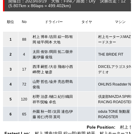
開催日：2023/03/19
天候：Fine
路面：Dry
決勝出走：12
完
(5.807
km
x 86laps = 499.402
km
)
順位
No
ドライバー
タイヤ
マシン
村上 博幸 /吉田 綜一郎/有
村上モータースMAZD
1
88
岡 稜平/岡本 大地
ードスター
太田 侑弥 /岡田 拓二/新井
2
4
THE BRIDE FIT
薫/伊藤 俊哉
西澤 嗣哲 /大谷 飛雄/小西
DIXCELアラゴスタN
3
17
岬/野上 敏彦
デミオ
山野 哲也 /金井 亮忠/野島
4
72
OHLINS Roadster NA
俊哉
杉野 治彦 /樋口 紀行/織田
倶楽部MAZDA SPIRIT
5
120
祥平/箕輪 卓也
RACING ROADSTER
外園 秋一郎 /太田 達也/伊
odula TONE 制動屋
6
65
藤 裕仁/丹羽 英司
ROADSTER
Pole Position:
村上 
Fastest Lap:
村上 博幸
吉田 綜一郎
有岡 稜平
村上モータースM