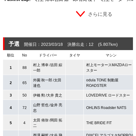
さらに見る
予選
開催日：2023/03/18
決勝出走：12
(5.807
km
)
順位
No
ドライバー
タイヤ
マシン
村上 博幸 /吉田 綜
村上モータースMAZDAロード
1
88
一郎
スター
外園 秋一郎 /太田
odula TONE 制動屋
2
65
達也
ROADSTER
3
50
伊橋 勲 /大井 貴之
LOVEDRIVE ロードスター
山野 哲也 /金井 亮
4
72
OHLINS Roadster NATS
忠
太田 侑弥 /岡田 拓
5
4
THE BRIDE FIT
二
西澤 嗣哲 /大谷 飛
DIXCELアラゴスタNOPROデ