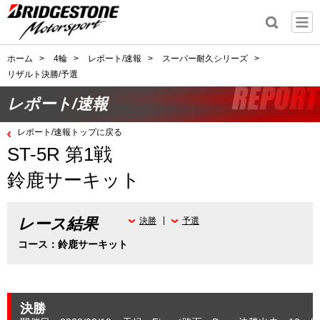
ホーム
>
4輪
>
レポート/速報
>
スーパー耐久シリーズ
>
リザルト決勝/予選
レポート/速報
レポート/速報トップに戻る
ST-5R 第1戦
鈴鹿サーキット
レース結果
決勝
予選
コース：鈴鹿サーキット
決勝