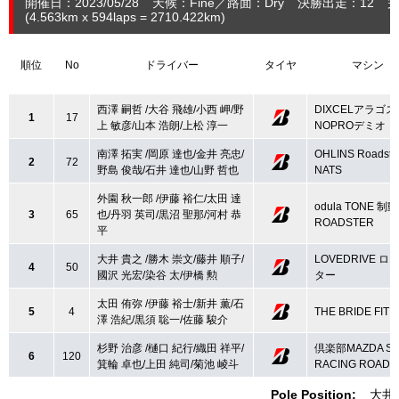
開催日：2023/05/28
天候：Fine
路面：Dry
決勝出走：12
完
(4.563
km
x 594laps = 2710.422
km
)
順位
No
ドライバー
タイヤ
マシン
西澤 嗣哲 /大谷 飛雄/小西 岬/野
DIXCELアラゴス
1
17
上 敏彦/山本 浩朗/上松 淳一
NOPROデミオ
南澤 拓実 /岡原 達也/金井 亮忠/
OHLINS Roadste
2
72
野島 俊哉/石井 達也/山野 哲也
NATS
外園 秋一郎 /伊藤 裕仁/太田 達
odula TONE 制
3
65
也/丹羽 英司/黒沼 聖那/河村 恭
ROADSTER
平
大井 貴之 /勝木 崇文/藤井 順子/
LOVEDRIVE ロ
4
50
國沢 光宏/染谷 太/伊橋 勲
ター
太田 侑弥 /伊藤 裕士/新井 薫/石
5
4
THE BRIDE FIT
澤 浩紀/黒須 聡一/佐藤 駿介
杉野 治彦 /樋口 紀行/織田 祥平/
倶楽部MAZDA SPI
6
120
箕輪 卓也/上田 純司/菊池 崚斗
RACING ROADS
Pole Position:
大井