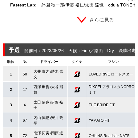
Fastest Lap:
外園 秋一郎
伊藤 裕仁
太田 達也
odula TONE
さらに見る
予選
開催日：2023/05/26
天候：Fine
路面：Dry
決勝出走：
順位
No
ドライバー
タイヤ
マシン
大井 貴之 /勝木 崇
1
50
LOVEDRIVE ロードスター
文
西澤 嗣哲 /大谷 飛
DIXCELアラゴスタNOPROデ
2
17
雄
ミオ
太田 侑弥 /伊藤 裕
3
4
THE BRIDE FIT
士
内山 慎也 /安井 亮
4
67
YAMATO FIT
平
南澤 拓実 /岡原 達
5
72
OHLINS Roadster NATS