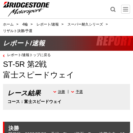
ホーム
>
4輪
>
レポート/速報
>
スーパー耐久シリーズ
>
リザルト決勝/予選
レポート/速報
レポート/速報トップに戻る
ST-5R 第2戦
富士スピードウェイ
レース結果
決勝
予選
コース：富士スピードウェイ
決勝