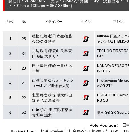
開催日：2024/09/07
天候：Cloudy
路面：Dry
決勝出走：11
(4.801
km
x 139laps = 667.339
km
)
順位
No
ドライバー
タイヤ
マシン
植松 忠雄 /松田 次生/佐藤
raffinee 日産メカニ
1
25
公哉/名取 鉄平
ャレンジZ NISMO GT
加納 政樹 /平安山 良馬/安
TECHNO FIRST R8 
2
34
田 裕信/大草 りき
GT4
田中 優暉 /平峰 一貴/大木
NANIWA DENSO TE
3
20
一輝
IMPUL Z
山脇 大輔 /S.ウォーキンシ
Hitotsuyama Mercede
4
21
ョー/J.プル/川端 伸太朗
AMG GT4
北園 将太 /久保 凜太郎/山
EBI GROUP Cayman
5
22
野 直也/岩澤 優吾
RS CS
山﨑 学 /吉田 広樹/服部 尚
6
52
埼玉 GB GR Supra G
貴/野中 誠太
Pole Position:
田中
Fastest Lap:
加納 政樹
平安山 良馬
安田 裕信
大草 りき
TEC