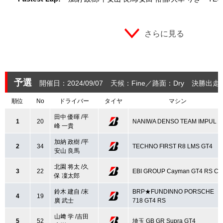
さらに見る
予選
開催日：2024/09/07
天候：Fine
路面：Dry
決勝出走：
順位
No
ドライバー
タイヤ
マシン
田中 優暉 /平
1
20
NANIWA DENSO TEAM IMPUL Z
峰 一貴
加納 政樹 /平
2
34
TECHNO FIRST R8 LMS GT4
安山 良馬
北園 将太 /久
3
22
EBI GROUP Cayman GT4 RS CS
保 凜太郎
鈴木 建自 /末
BRP★FUNDINNO PORSCHE
4
19
廣 武士
718 GT4 RS
山﨑 学 /吉田
5
52
埼玉 GB GR Supra GT4