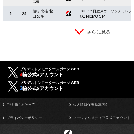
広樹
植松 忠雄 /松
raffinee 日産メカニックチャレン
6
25
田 次生
ジZ NISMO GT4
さらに見る
ブリヂストンモータースポーツ WEB
4
輪公式xアカウント
ブリヂストンモータースポーツ WEB
2
輪公式xアカウント
ご利用にあたって
個人情報保護基本方針
プライバシーポリシー
ソーシャルメディア公式アカウント