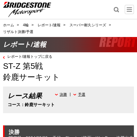
ホーム
>
4輪
>
レポート/速報
>
スーパー耐久シリーズ
>
リザルト決勝/予選
レポート/速報
レポート/速報トップに戻る
ST-Z 第5戦
鈴鹿サーキット
レース結果
決勝
予選
コース：鈴鹿サーキット
決勝