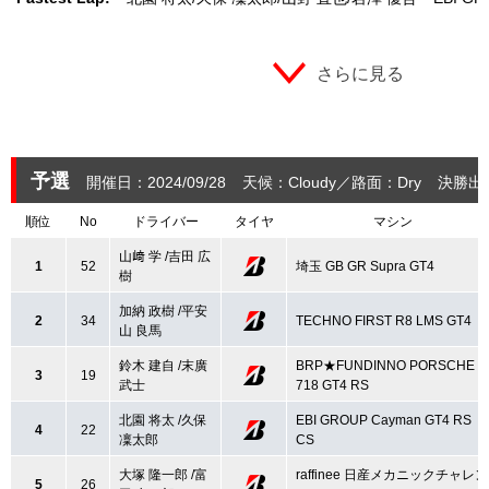
さらに見る
予選
開催日：2024/09/28
天候：Cloudy
路面：Dry
決勝出
順位
No
ドライバー
タイヤ
マシン
山﨑 学 /吉田 広
1
52
埼玉 GB GR Supra GT4
樹
加納 政樹 /平安
2
34
TECHNO FIRST R8 LMS GT4
山 良馬
鈴木 建自 /末廣
BRP★FUNDINNO PORSCHE
3
19
武士
718 GT4 RS
北園 将太 /久保
EBI GROUP Cayman GT4 RS
4
22
凜太郎
CS
大塚 隆一郎 /富
raffinee 日産メカニックチャレン
5
26