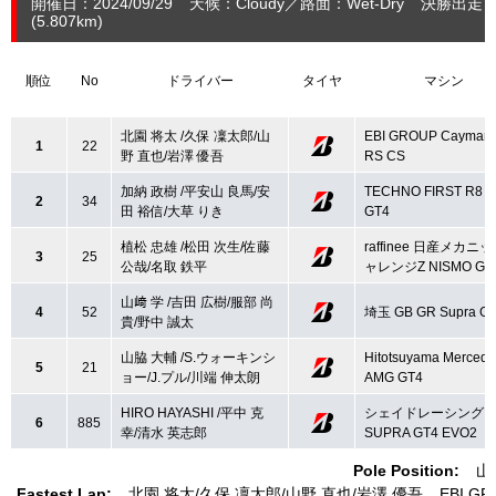
開催日：2024/09/29
天候：Cloudy
路面：Wet-Dry
決勝出走：
(5.807
km
)
順位
No
ドライバー
タイヤ
マシン
北園 将太 /久保 凜太郎/山
EBI GROUP Cayman
1
22
野 直也/岩澤 優吾
RS CS
加納 政樹 /平安山 良馬/安
TECHNO FIRST R8 
2
34
田 裕信/大草 りき
GT4
植松 忠雄 /松田 次生/佐藤
raffinee 日産メカニ
3
25
公哉/名取 鉄平
ャレンジZ NISMO GT
山﨑 学 /吉田 広樹/服部 尚
4
52
埼玉 GB GR Supra G
貴/野中 誠太
山脇 大輔 /S.ウォーキンシ
Hitotsuyama Mercede
5
21
ョー/J.プル/川端 伸太朗
AMG GT4
HIRO HAYASHI /平中 克
シェイドレーシング G
6
885
幸/清水 英志郎
SUPRA GT4 EVO2
Pole Position:
山
Fastest Lap:
北園 将太
久保 凜太郎
山野 直也
岩澤 優吾
EBI GR