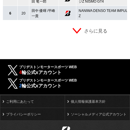
田 竜一郎
ジZ NISMO GT4
田中 優暉 /平峰
NANIWA DENSO TEAM IMPUL
6
20
一貴
Z
さらに見る
ブリヂストンモータースポーツ WEB
4
輪公式xアカウント
ブリヂストンモータースポーツ WEB
2
輪公式xアカウント
ご利用にあたって
個人情報保護基本方針
プライバシーポリシー
ソーシャルメディア公式アカウント