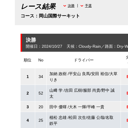
レース結果
決勝
予選
コース：岡山国際サーキット
決勝
開催日：2024/10/27
天候：Cloudy-Rain
路面：Dry-W
順位
No
ドライバー
加納 政樹 /平安山 良馬/安田 裕信/大草
1
34
りき
山﨑 学 /吉田 広樹/服部 尚貴/野中 誠
2
52
太
3
20
田中 優暉 /大木 一輝/平峰 一貴
植松 忠雄 /松田 次生/佐藤 公哉/名取
4
25
鉄平