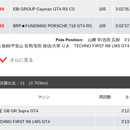
BS
EBI GROUP Cayman GT4 RS CS
105
3:02'35
BS
BRP★FUNDINNO PORSCHE 718 GT4 RS
105
3:02'37
Pole Position:
山﨑 学
吉田 広樹
3'
 政樹
平安山 良馬
安田 裕信
大草 りき
TECHNO FIRST R8 LMS GT4
さらに見る
決勝出走：11
(3.703
km
)
マシン
周回数
タ
 GB GR Supra GT4
3'12
CHNO FIRST R8 LMS GT4
3'13