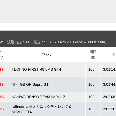
et
決勝出走：11
完走：9
(3.703
km
x 105laps = 388.815
km
)
タイ
周回
マシン
タ
ヤ
数
BS
TECHNO FIRST R8 LMS GT4
105
3:01'14
BS
埼玉 GB GR Supra GT4
105
3:01'44
BS
NANIWA DENSO TEAM IMPUL Z
105
3:02'08
raffinee 日産メカニックチャレンジZ
BS
105
3:02'20
NISMO GT4