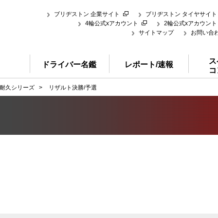
ブリヂストン 企業サイト
ブリヂストン タイヤサイト
4輪公式xアカウント
2輪公式xアカウント
サイトマップ
お問い合
ス
ドライバー名鑑
レポート/速報
コ
耐久シリーズ
>
リザルト決勝/予選