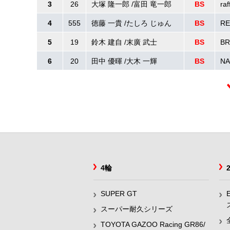
3
26
大塚 隆一郎 /富田 竜一郎
BS
r
4
555
徳藤 一貴 /たしろ じゅん
BS
RE
5
19
鈴木 建自 /末廣 武士
BS
BR
6
20
田中 優暉 /大木 一輝
BS
NA
4輪
SUPER GT
スーパー耐久シリーズ
TOYOTA GAZOO Racing GR86/