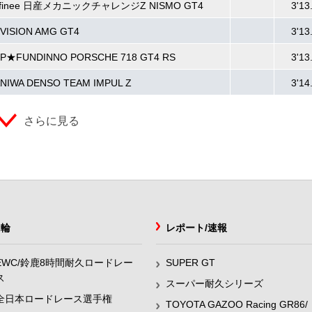
affinee 日産メカニックチャレンジZ NISMO GT4
3'13
VISION AMG GT4
3'13
P★FUNDINNO PORSCHE 718 GT4 RS
3'13
NIWA DENSO TEAM IMPUL Z
3'14
さらに見る
2輪
レポート/速報
EWC/鈴鹿8時間耐久ロードレー
SUPER GT
ス
スーパー耐久シリーズ
全日本ロードレース選手権
TOYOTA GAZOO Racing GR86/