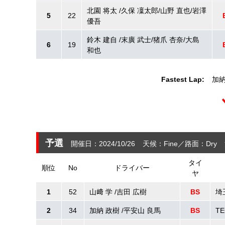
北園 将太 /久保 凜太郎/山野 直也/岩澤
5
22
優吾
鈴木 建自 /末廣 武士/猪爪 杏奈/大島
6
19
和也
Fastest Lap:
加納
予選
開催日：2024/10/26
天候：Fine
路面：Dry
タイ
順位
No
ドライバー
ヤ
1
52
山﨑 学 /吉田 広樹
BS
埼玉
2
34
加納 政樹 /平安山 良馬
BS
TE