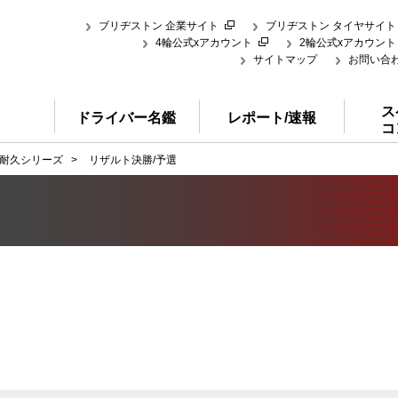
ブリヂストン 企業サイト
ブリヂストン タイヤサイト
4輪公式xアカウント
2輪公式xアカウント
サイトマップ
お問い合
ス
ドライバー名鑑
レポート/速報
コ
耐久シリーズ
>
リザルト決勝/予選