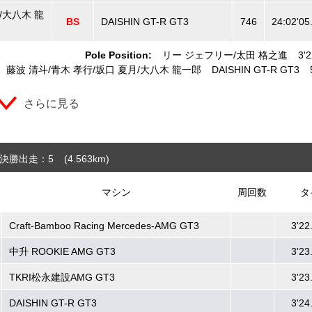
/大八木 龍
BS
DAISHIN GT-R GT3
746
24:02'05
Pole Position:
リー ジェフリー
太田 格之進
3'
藤波 清斗
青木 孝行
坂口 夏月
大八木 龍一郎
DAISHIN GT-R GT3
さらに見る
決勝出走：5
(4.563
km
)
マシン
周回数
タ
Craft-Bamboo Racing Mercedes-AMG GT3
3'22
中升 ROOKIE AMG GT3
3'23
TKRI松永建設AMG GT3
3'23
DAISHIN GT-R GT3
3'24