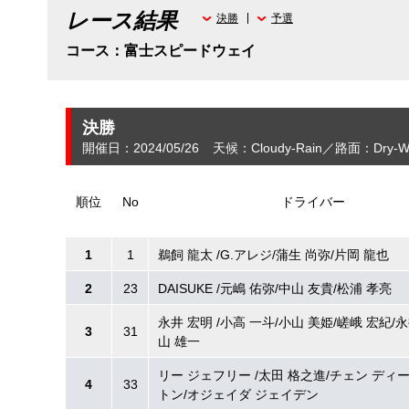
レース結果
決勝
予選
コース：富士スピードウェイ
決勝
開催日：2024/05/26
天候：Cloudy-Rain
路面：Dry-W
順位
No
ドライバー
1
1
鵜飼 龍太 /G.アレジ/蒲生 尚弥/片岡 龍也
2
23
DAISUKE /元嶋 佑弥/中山 友貴/松浦 孝亮
永井 宏明 /小高 一斗/小山 美姫/嵯峨 宏紀/永
3
31
山 雄一
リー ジェフリー /太田 格之進/チェン ディー
4
33
トン/オジェイダ ジェイデン