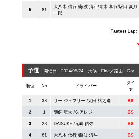
大八木 信行 /藤波 清斗/青木 孝行/坂口 夏月 
5
81
一郎
Fastest Lap:
予選
開催日：2024/05/24
天候：Fine
路面：Dry
タイ
順位
No
ドライバー
ヤ
1
33
リー ジェフリー /太田 格之進
BS
2
1
鵜飼 龍太 /G.アレジ
BS
3
23
DAISUKE /元嶋 佑弥
BS
4
81
大八木 信行 /藤波 清斗
BS