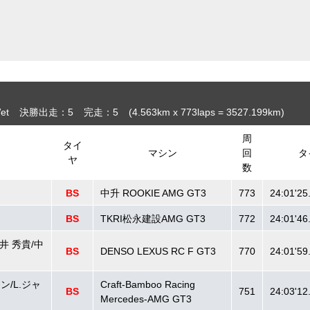
et
決勝出走：5
完走：5
(4.563
km
x 773laps = 3527.199
km
)
周
タイ
マシン
回
タ
ヤ
数
BS
中升 ROOKIE AMG GT3
773
24:01'25
BS
TKRI松永建設AMG GT3
772
24:01'46
井 秀貴/中
BS
DENSO LEXUS RC F GT3
770
24:01'59
ン/L.ジャ
Craft-Bamboo Racing
BS
751
24:03'12
Mercedes-AMG GT3