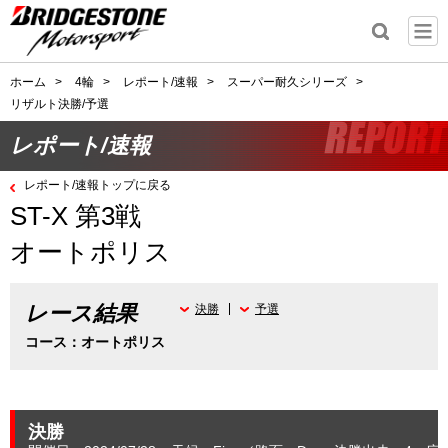
ホーム
>
4輪
>
レポート/速報
>
スーパー耐久シリーズ
>
リザルト決勝/予選
レポート/速報
レポート/速報トップに戻る
ST-X 第3戦
オートポリス
レース結果
決勝
予選
コース：オートポリス
決勝