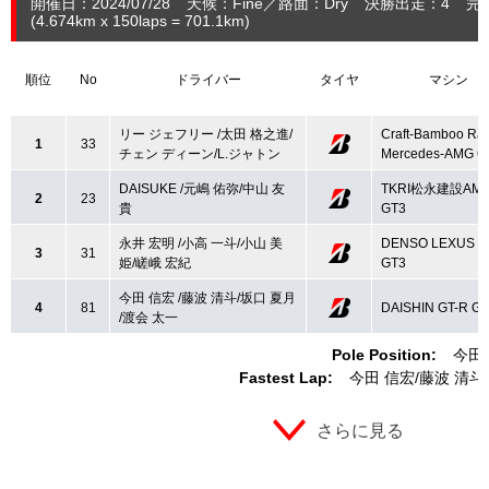
開催日：2024/07/28
天候：Fine
路面：Dry
決勝出走：4
完
(4.674
km
x 150laps = 701.1
km
)
順位
No
ドライバー
タイヤ
マシン
リー ジェフリー /太田 格之進/
Craft-Bamboo Ra
1
33
チェン ディーン/L.ジャトン
Mercedes-AMG G
DAISUKE /元嶋 佑弥/中山 友
TKRI松永建設AM
2
23
貴
GT3
永井 宏明 /小高 一斗/小山 美
DENSO LEXUS R
3
31
姫/嵯峨 宏紀
GT3
今田 信宏 /藤波 清斗/坂口 夏月
4
81
DAISHIN GT-R G
/渡会 太一
Pole Position:
今田
Fastest Lap:
今田 信宏
藤波 清斗
さらに見る