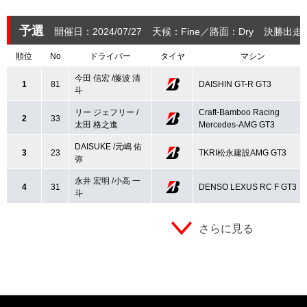
予選
開催日：2024/07/27
天候：Fine
路面：Dry
決勝出走
順位
No
ドライバー
タイヤ
マシン
今田 信宏 /藤波 清
1
81
DAISHIN GT-R GT3
斗
リー ジェフリー /
Craft-Bamboo Racing
2
33
太田 格之進
Mercedes-AMG GT3
DAISUKE /元嶋 佑
3
23
TKRI松永建設AMG GT3
弥
永井 宏明 /小高 一
4
31
DENSO LEXUS RC F GT3
斗
さらに見る