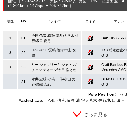
開催日：2024/09/07
天候：Cloudy
路面：Dry
決勝出走：4
(4.801
km
x 147laps = 705.747
km
)
順位
No
ドライバー
タイヤ
マシン
今田 信宏 /藤波 清斗/大八木 信
1
81
DAISHIN GT-R G
行/坂口 夏月
DAISUKE /元嶋 佑弥/中山 友
TKRI松永建設AM
2
23
貴
GT3
リー ジェフリー /L.ジャトン/
Craft-Bamboo Ra
3
33
チェン ディーン/太田 格之進
Mercedes-AMG G
永井 宏明 /小高 一斗/小山 美
DENSO LEXUS R
-
31
姫/嵯峨 宏紀
GT3
Pole Position:
今田
Fastest Lap:
今田 信宏
藤波 清斗
大八木 信行
坂口 夏月
さらに見る