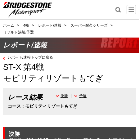
ホーム
>
4輪
>
レポート/速報
>
スーパー耐久シリーズ
>
リザルト決勝/予選
レポート/速報
レポート/速報トップに戻る
ST-X 第4戦
モビリティリゾートもてぎ
レース結果
決勝
予選
コース：モビリティリゾートもてぎ
決勝