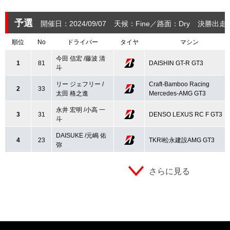
予選
開催日：2024/09/07
天候：Fine
路面：Dry
決勝出走
順位
No
ドライバー
タイヤ
マシン
今田 信宏 /藤波 清
1
81
DAISHIN GT-R GT3
斗
リー ジェフリー /
Craft-Bamboo Racing
2
33
太田 格之進
Mercedes-AMG GT3
永井 宏明 /小高 一
3
31
DENSO LEXUS RC F GT3
斗
DAISUKE /元嶋 佑
4
23
TKRI松永建設AMG GT3
弥
さらに見る