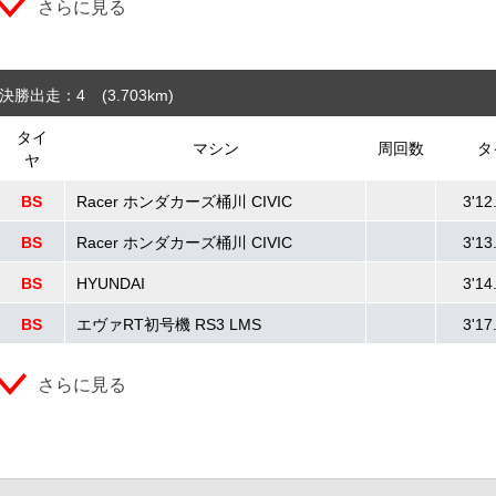
さらに見る
決勝出走：4
(3.703
km
)
タイ
マシン
周回数
タ
ヤ
BS
Racer ホンダカーズ桶川 CIVIC
3'12
BS
Racer ホンダカーズ桶川 CIVIC
3'13
BS
HYUNDAI
3'14
BS
エヴァRT初号機 RS3 LMS
3'17
さらに見る