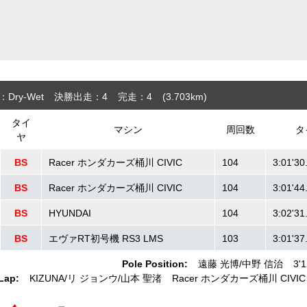
Dry-Wet
決勝出走：4
完走：4
(3.703
km
)
タイ
マシン
周回数
タ
ヤ
BS
Racer ホンダカーズ桶川 CIVIC
104
3:01'30
BS
Racer ホンダカーズ桶川 CIVIC
104
3:01'44
BS
HYUNDAI
104
3:02'31
BS
エヴァRT初号機 RS3 LMS
103
3:01'37
Pole Position:
遠藤 光博
中野 信治
3'
Lap:
KIZUNA
リ ジョンウ
山本 聖渚
Racer ホンダカーズ桶川 CIVIC