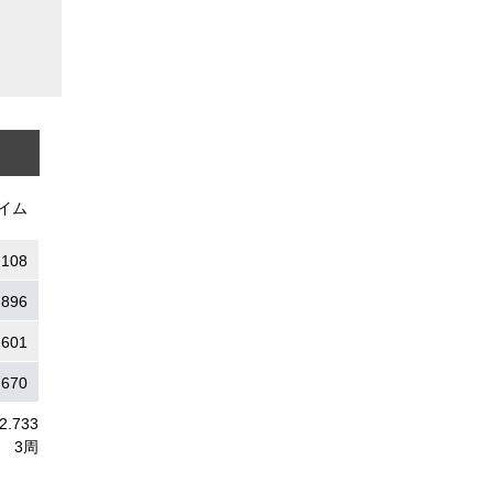
イム
.108
.896
.601
.670
12.733
3周