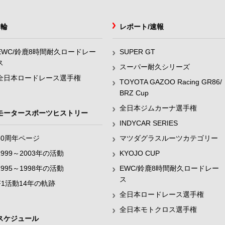
2輪
レポート/速報
EWC/鈴鹿8時間耐久ロードレー
SUPER GT
ス
スーパー耐久シリーズ
全日本ロードレース選手権
TOYOTA GAZOO Racing GR86/
BRZ Cup
全日本ジムカーナ選手権
モータースポーツヒストリー
INDYCAR SERIES
60周年ページ
マツダグラスルーツカテゴリー
1999～2003年の活動
KYOJO CUP
1995～1998年の活動
EWC/鈴鹿8時間耐久ロードレー
ス
F1活動14年の軌跡
全日本ロードレース選手権
全日本モトクロス選手権
スケジュール