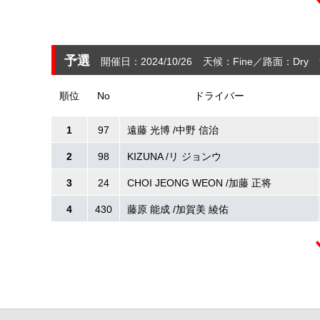
予選
開催日：2024/10/26
天候：Fine
路面：Dry
順位
No
ドライバー
1
97
遠藤 光博 /中野 信治
2
98
KIZUNA /リ ジョンウ
3
24
CHOI JEONG WEON /加藤 正将
4
430
藤原 能成 /加賀美 綾佑