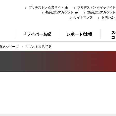
ブリヂストン 企業サイト
ブリヂストン タイヤサイト
4輪公式xアカウント
2輪公式xアカウント
サイトマップ
お問い合
ス
ドライバー名鑑
レポート/速報
コ
耐久シリーズ
>
リザルト決勝/予選