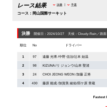
レース結果
決勝
予選
コース：岡山国際サーキット
決勝
開催日：2024/10/27
天候：Cloudy-Rain
路面：
順位
No
ドライバー
1
97
遠藤 光博 /中野 信治/辻本 始温
2
98
KIZUNA /リ ジョンウ/山本 聖渚
3
24
CHOI JEONG WEON /加藤 正将
4
430
藤原 能成 /加賀美 綾佑/田ケ原 章蔵
Fastest 