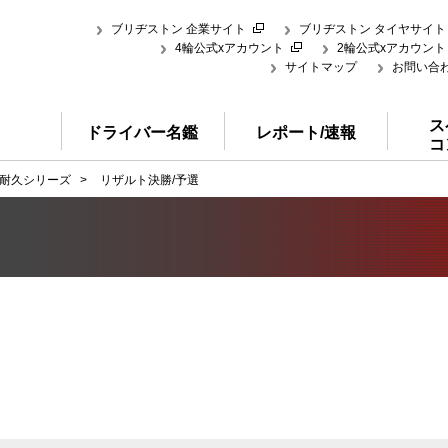
ブリヂストン 企業サイト
ブリヂストン タイヤサイト
4輪公式xアカウント
2輪公式xアカウント
サイトマップ
お問い合
ス
ドライバー名鑑
レポート/速報
コ
耐久シリーズ
>
リザルト決勝/予選