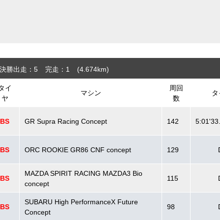
決勝出走：5
完走：1
(4.674
km
)
タイ
周回
マシン
タ
ヤ
数
BS
GR Supra Racing Concept
142
5:01'33
BS
ORC ROOKIE GR86 CNF concept
129
MAZDA SPIRIT RACING MAZDA3 Bio
BS
115
concept
SUBARU High PerformanceX Future
BS
98
Concept