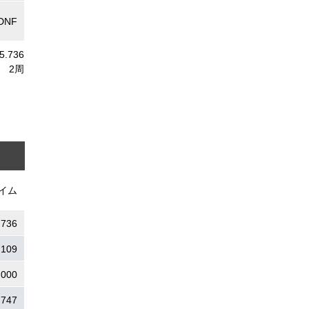
DNF
55.736
2周
イム
.736
.109
.000
.747