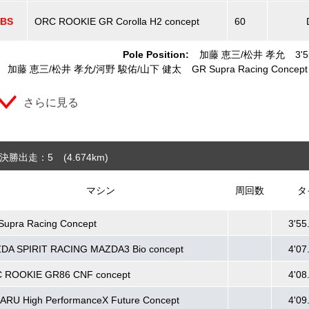
BS
ORC ROOKIE GR Corolla H2 concept
60
Pole Position:
加藤 恵三
松井 孝允
3'
加藤 恵三
松井 孝允
河野 駿佑
山下 健太
GR Supra Racing Concept
さらに見る
決勝出走：5
(4.674
km
)
マシン
周回数
タ
Supra Racing Concept
3'55
DA SPIRIT RACING MAZDA3 Bio concept
4'07
 ROOKIE GR86 CNF concept
4'08
ARU High PerformanceX Future Concept
4'09