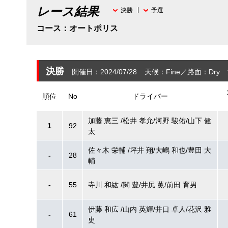
レース結果
決勝
予選
コース：オートポリス
決勝
開催日：2024/07/28
天候：Fine
路面：Dry
順位
No
ドライバー
加藤 恵三 /松井 孝允/河野 駿佑/山下 健
1
92
太
佐々木 栄輔 /坪井 翔/大嶋 和也/豊田 大
-
28
輔
-
55
寺川 和紘 /関 豊/井尻 薫/前田 育男
伊藤 和広 /山内 英輝/井口 卓人/花沢 雅
-
61
史