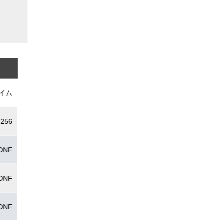
イム
.256
DNF
DNF
DNF