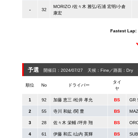
MORIZO /佐々木 雅弘/石浦 宏明/小倉
-
32
康宏
Fastest Lap:
予選
開催日：2024/07/27
天候：Fine
路面：Dry
タイ
順位
No
ドライバー
ヤ
1
92
加藤 恵三 /松井 孝允
BS
GR 
2
55
寺川 和紘 /関 豊
BS
MAZ
3
28
佐々木 栄輔 /坪井 翔
BS
ORC
4
61
伊藤 和広 /山内 英輝
BS
SUB