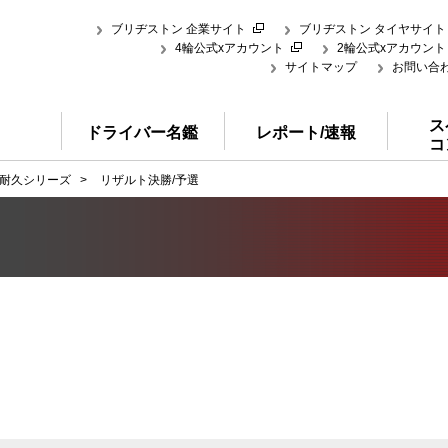
ブリヂストン 企業サイト
ブリヂストン タイヤサイト
4輪公式xアカウント
2輪公式xアカウント
サイトマップ
お問い合
ス
ドライバー名鑑
レポート/速報
コ
耐久シリーズ
>
リザルト決勝/予選