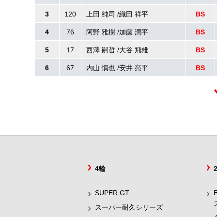
3
120
上田 純司 /織田 祥平
BS
4
76
阿野 雅樹 /加藤 潤平
BS
5
17
西澤 嗣哲 /大谷 飛雄
BS
6
67
内山 慎也 /安井 亮平
BS
4輪
SUPER GT
スーパー耐久シリーズ