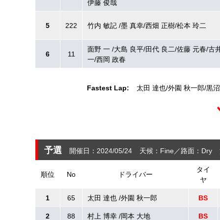
伊藤 俊哉
5
222
竹内 敏記 /墨 真幸/西畑 正樹/松本 玲二
面野 一 /大島 良平/田代 良二/佐藤 元春/古
6
11
一/西岡 政春
Fastest Lap:
太田 達也
外園 秋一郎
黒沼
予選
開催日：2024/05/24
天候：Fine
路面：Dry
タイ
順位
No
ドライバー
ヤ
1
65
太田 達也 /外園 秋一郎
BS
2
88
村上 博幸 /岡本 大地
BS