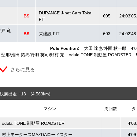
DURANCE J-net Cars Tokai
BS
605
24:03'05
FIT
井戸 竜
BS
栄建設 FIT
603
24:02'48
Pole Position:
太田 達也
外園 秋一郎
4'
 聖那
池田 拓馬
丹羽 英司
野村 充
odula TONE 制動屋 ROADSTER
さらに見る
決勝出走：13
(4.563
km
)
マシン
周回数
タ
odula TONE 制動屋 ROADSTER
4'08
村上モータースMAZDAロードスター
4'09