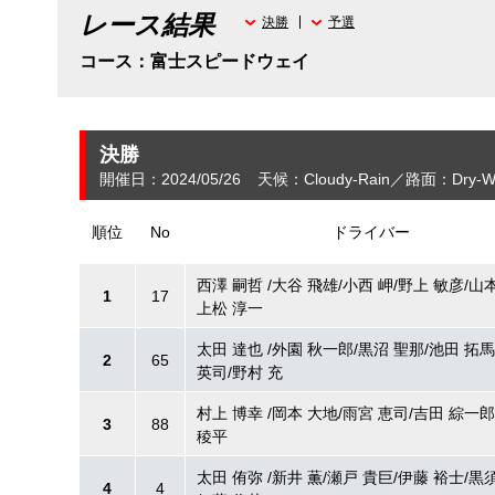
レース結果
決勝
予選
コース：富士スピードウェイ
決勝
開催日：2024/05/26
天候：Cloudy-Rain
路面：Dry-W
順位
No
ドライバー
西澤 嗣哲 /大谷 飛雄/小西 岬/野上 敏彦/山本
1
17
上松 淳一
太田 達也 /外園 秋一郎/黒沼 聖那/池田 拓馬
2
65
英司/野村 充
村上 博幸 /岡本 大地/雨宮 恵司/吉田 綜一郎
3
88
稜平
太田 侑弥 /新井 薫/瀬戸 貴巨/伊藤 裕士/黒須
4
4