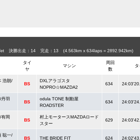
et
決勝出走：14
完走：13
(4.563
km
x 634laps = 2892.942
km
)
タイ
周回
マシン
タ
ヤ
数
 浩朗/
DXLアラゴスタ
BS
634
24:03'20
NOPRO☆MAZDA2
/丹羽
odula TONE 制動屋
BS
634
24:03'24
ROADSTER
/有岡
村上モータースMAZDAロード
BS
629
24:03'42
スター
 聡一/
BS
THE BRIDE FIT
624
24:02'43