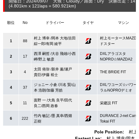
開催日：2024/09/07
天候：Cloudy
路面：Dry
決勝出走：14
(4.801
km
x 121laps = 580.921
km
)
順位
No
ドライバー
タイヤ
マシン
村上 博幸 /岡本 大地/吉田
村上モータースMAZD
1
88
綜一郎/有岡 綾平
ドスター
西澤 嗣哲 /大谷 飛雄/小西
DXLアラゴスタ
2
17
岬/野上 敏彦
NOPRO☆MAZDA2
太田 侑弥 /新井 薫/瀬戸
3
4
THE BRIDE FIT
貴巨/伊藤 裕士
ジョニー 小倉 /川名 賢/山
DXLワコーズ☆パワー
4
37
本 浩朗/加藤 芳皓
ラルNOPROデミオ
面野 一 /大島 良平/田代
5
11
栄建設 FIT
良二/西岡 政春
竹内 敏記 /墨 真幸/西畑
DURANCE J-net Cars
6
222
正樹
Tokai FIT
Pole Position:
村上
Fastest Lap:
村上 博幸
岡本 