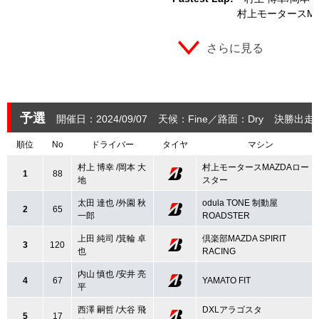
村上モータースM
さらに見る
予選
開催日：2024/09/07
天候：Fine
路面：Dry
決勝出走：
順位
No
ドライバー
タイヤ
マシン
村上 博幸 /岡本 大
村上モータースMAZDAロード
1
88
地
スター
太田 達也 /外園 秋
odula TONE 制動屋
2
65
一郎
ROADSTER
上田 純司 /箕輪 卓
倶楽部MAZDA SPIRIT
3
120
也
RACING
内山 慎也 /安井 亮
4
67
YAMATO FIT
平
西澤 嗣哲 /大谷 飛
DXLアラゴスタ
5
17