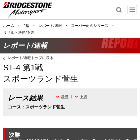
ホーム
>
4輪
>
レポート/速報
>
スーパー耐久シリーズ
>
リザルト決勝/予選
レポート/速報
レポート/速報トップに戻る
ST-4 第1戦
スポーツランド菅生
レース結果
決勝
予選
コース：スポーツランド菅生
決勝