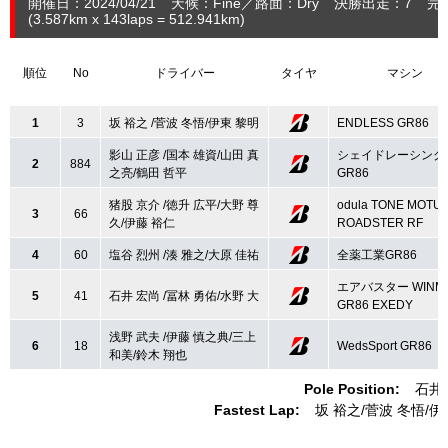
開催日：2024/04/21
天候：Fine
路面：Dry
決勝出走：7
完
(3.587
km
x 143laps = 512.941
km
)
順位
No
ドライバー
タイヤ
マシン
1
3
坂 裕之 /菅波 冬悟/伊東 黎明
ENDLESS GR86
影山 正彦 /国本 雄資/山田 真
シェイドレーシング
2
884
之亮/鶴田 哲平
GR86
猪股 京介 /徳升 広平/大野 尊
odula TONE MOTU
3
66
久/伊藤 裕仁
ROADSTER RF
4
60
塩谷 烈州 /湊 雅之/大原 佳祐
全薬工業GR86
エアバスター WINM
5
41
石井 宏尚 /冨林 勇佑/水野 大
GR86 EXEDY
浅野 武夫 /伊藤 慎之典/三上
6
18
WedsSport GR86
和美/鈴木 翔也
Pole Position:
石井
Fastest Lap:
坂 裕之
菅波 冬悟
伊