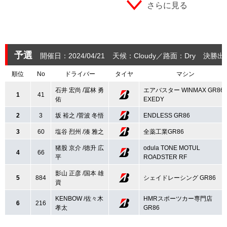
さらに見る
予選
開催日：2024/04/21
天候：Cloudy
路面：Dry
決勝出
順位
No
ドライバー
タイヤ
マシン
石井 宏尚 /冨林 勇
エアバスター WINMAX GR86
1
41
佑
EXEDY
2
3
坂 裕之 /菅波 冬悟
ENDLESS GR86
3
60
塩谷 烈州 /湊 雅之
全薬工業GR86
猪股 京介 /徳升 広
odula TONE MOTUL
4
66
平
ROADSTER RF
影山 正彦 /国本 雄
5
884
シェイドレーシング GR86
資
KENBOW /佐々木
HMRスポーツカー専門店
6
216
孝太
GR86