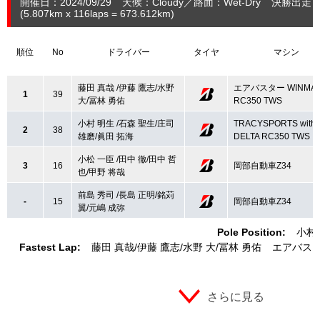
開催日：2024/09/29
天候：Cloudy
路面：Wet-Dry
決勝出走：
(5.807
km
x 116laps = 673.612
km
)
順位
No
ドライバー
タイヤ
マシン
藤田 真哉 /伊藤 鷹志/水野
エアバスター WINMA
1
39
大/冨林 勇佑
RC350 TWS
小村 明生 /石森 聖生/庄司
TRACYSPORTS with
2
38
雄磨/眞田 拓海
DELTA RC350 TWS
小松 一臣 /田中 徹/田中 哲
3
16
岡部自動車Z34
也/甲野 将哉
前島 秀司 /長島 正明/銘苅
-
15
岡部自動車Z34
翼/元嶋 成弥
Pole Position:
小村
Fastest Lap:
藤田 真哉
伊藤 鷹志
水野 大
冨林 勇佑
エアバスター
さらに見る