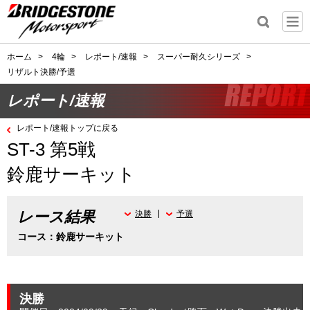
ホーム
>
4輪
>
レポート/速報
>
スーパー耐久シリーズ
>
リザルト決勝/予選
レポート/速報
レポート/速報トップに戻る
ST-3 第5戦
鈴鹿サーキット
レース結果
決勝
予選
コース：鈴鹿サーキット
決勝