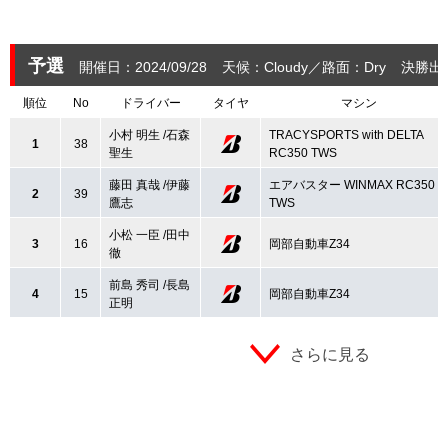
予選
開催日：2024/09/28
天候：Cloudy
路面：Dry
決勝出
順位
No
ドライバー
タイヤ
マシン
小村 明生 /石森
TRACYSPORTS with DELTA
1
38
聖生
RC350 TWS
藤田 真哉 /伊藤
エアバスター WINMAX RC350
2
39
鷹志
TWS
小松 一臣 /田中
3
16
岡部自動車Z34
徹
前島 秀司 /長島
4
15
岡部自動車Z34
正明
さらに見る