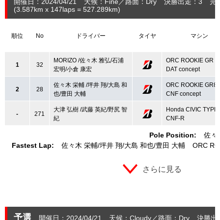
開催日：2024/04/21
天候：Fine
路面：Dry
決勝出走：3
完
(3.587
km
x 147laps = 527.289
km
)
順位
No
ドライバー
タイヤ
マシン
MORIZO /佐々木 雅弘/石浦
ORC ROOKIE GR Ya
1
32
宏明/小倉 康宏
DAT concept
佐々木 栄輔 /坪井 翔/大島 和
ORC ROOKIE GR8
2
28
也/豊田 大輔
CNF concept
大津 弘樹 /武藤 英紀/野尻 智
Honda CIVIC TYPE
-
271
紀
CNF-R
Pole Position:
佐々
Fastest Lap:
佐々木 栄輔
坪井 翔
大島 和也
豊田 大輔
ORC RO
さらに見る
予選
開催日：2024/04/21
天候：Cloudy
路面：Dry
決勝出