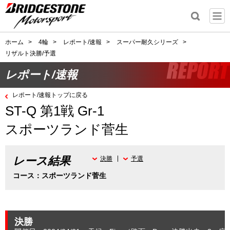
ホーム
>
4輪
>
レポート/速報
>
スーパー耐久シリーズ
>
リザルト決勝/予選
レポート/速報
レポート/速報トップに戻る
ST-Q 第1戦 Gr-1
スポーツランド菅生
レース結果
決勝
予選
コース：スポーツランド菅生
決勝