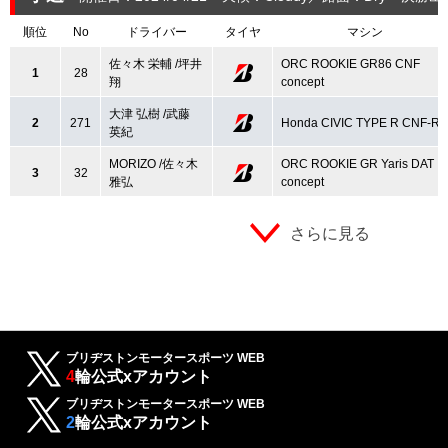
順位
No
ドライバー
タイヤ
マシン
佐々木 栄輔 /坪井
ORC ROOKIE GR86 CNF
1
28
翔
concept
大津 弘樹 /武藤
2
271
Honda CIVIC TYPE R CNF-R
英紀
MORIZO /佐々木
ORC ROOKIE GR Yaris DAT
3
32
雅弘
concept
さらに見る
ブリヂストンモータースポーツ WEB
4
輪公式xアカウント
ブリヂストンモータースポーツ WEB
2
輪公式xアカウント