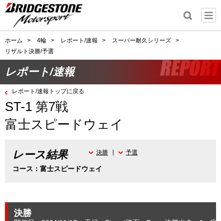
ホーム
>
4輪
>
レポート/速報
>
スーパー耐久シリーズ
>
リザルト決勝/予選
レポート/速報
レポート/速報トップに戻る
ST-1 第7戦
富士スピードウェイ
レース結果
決勝
予選
コース：富士スピードウェイ
決勝