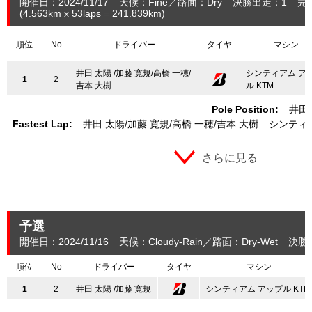
開催日：2024/11/17
天候：Fine
路面：Dry
決勝出走：1
完
(4.563
km
x 53laps = 241.839
km
)
順位
No
ドライバー
タイヤ
マシン
井田 太陽 /加藤 寛規/高橋 一穂/
シンティアム ア
1
2
吉本 大樹
ル KTM
Pole Position:
井田
Fastest Lap:
井田 太陽
加藤 寛規
高橋 一穂
吉本 大樹
シンティア
さらに見る
予選
開催日：2024/11/16
天候：Cloudy-Rain
路面：Dry-Wet
決勝
順位
No
ドライバー
タイヤ
マシン
1
2
井田 太陽 /加藤 寛規
シンティアム アップル KTM