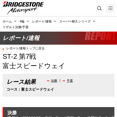
ホーム
>
4輪
>
レポート/速報
>
スーパー耐久シリーズ
>
リザルト決勝/予選
レポート/速報
レポート/速報トップに戻る
ST-2 第7戦
富士スピードウェイ
レース結果
決勝
予選
コース：富士スピードウェイ
決勝