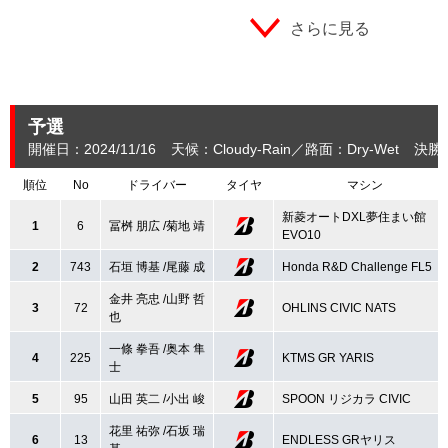
さらに見る
予選
開催日：2024/11/16
天候：Cloudy-Rain
路面：Dry-Wet
決勝
順位
No
ドライバー
タイヤ
マシン
新菱オートDXL夢住まい館
1
6
冨桝 朋広 /菊地 靖
EVO10
2
743
石垣 博基 /尾藤 成
Honda R&D Challenge FL5
金井 亮忠 /山野 哲
3
72
OHLINS CIVIC NATS
也
一條 拳吾 /奥本 隼
4
225
KTMS GR YARIS
士
5
95
山田 英二 /小出 峻
SPOON リジカラ CIVIC
花里 祐弥 /石坂 瑞
6
13
ENDLESS GRヤリス