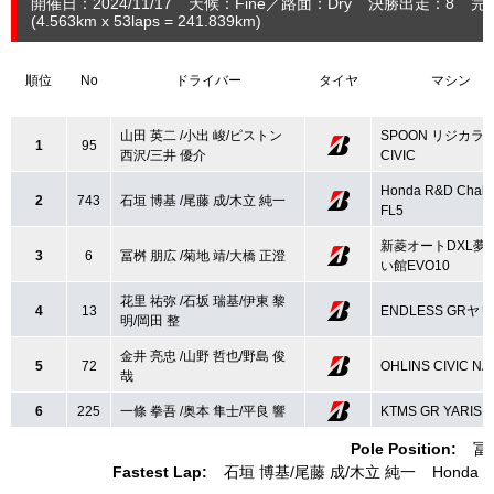
開催日：2024/11/17
天候：Fine
路面：Dry
決勝出走：8
完
(4.563
km
x 53laps = 241.839
km
)
順位
No
ドライバー
タイヤ
マシン
山田 英二 /小出 峻/ピストン
SPOON リジカラ
1
95
西沢/三井 優介
CIVIC
Honda R&D Chall
2
743
石垣 博基 /尾藤 成/木立 純一
FL5
新菱オートDXL夢
3
6
冨桝 朋広 /菊地 靖/大橋 正澄
い館EVO10
花里 祐弥 /石坂 瑞基/伊東 黎
4
13
ENDLESS GRヤ
明/岡田 整
金井 亮忠 /山野 哲也/野島 俊
5
72
OHLINS CIVIC NA
哉
6
225
一條 拳吾 /奥本 隼士/平良 響
KTMS GR YARIS
Pole Position:
冨
Fastest Lap:
石垣 博基
尾藤 成
木立 純一
Honda R