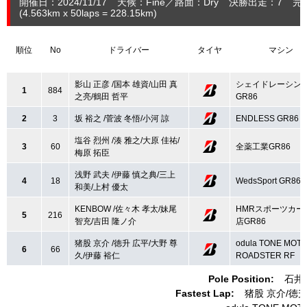
開催日：2024/11/17
天候：Fine
路面：Dry
決勝出走：7
完
(4.563
km
x 50laps = 228.15
km
)
順位
No
ドライバー
タイヤ
マシン
影山 正彦 /国本 雄資/山田 真
シェイドレーシン
1
884
之亮/鶴田 哲平
GR86
2
3
坂 裕之 /菅波 冬悟/小河 諒
ENDLESS GR86
塩谷 烈州 /湊 雅之/大原 佳祐/
3
60
全薬工業GR86
梅原 拓臣
浅野 武夫 /伊藤 慎之典/三上
4
18
WedsSport GR86
和美/上村 優太
KENBOW /佐々木 孝太/妹尾
HMRスポーツカー
5
216
智充/吉田 隆ノ介
店GR86
猪股 京介 /徳升 広平/大野 尊
odula TONE MOT
6
66
久/伊藤 裕仁
ROADSTER RF
Pole Position:
石井
Fastest Lap:
猪股 京介
徳升