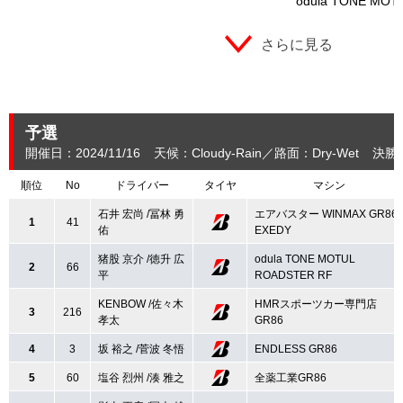
odula TONE MOT
さらに見る
予選
開催日：2024/11/16
天候：Cloudy-Rain
路面：Dry-Wet
決勝
順位
No
ドライバー
タイヤ
マシン
石井 宏尚 /冨林 勇
エアバスター WINMAX GR86
1
41
佑
EXEDY
猪股 京介 /徳升 広
odula TONE MOTUL
2
66
平
ROADSTER RF
KENBOW /佐々木
HMRスポーツカー専門店
3
216
孝太
GR86
4
3
坂 裕之 /菅波 冬悟
ENDLESS GR86
5
60
塩谷 烈州 /湊 雅之
全薬工業GR86