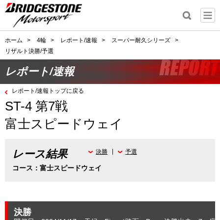
ホーム
>
4輪
>
レポート/速報
>
スーパー耐久シリーズ
>
リザルト決勝/予選
レポート/速報
レポート/速報トップに戻る
ST-4 第7戦
富士スピードウェイ
レース結果
決勝
予選
コース：富士スピードウェイ
決勝