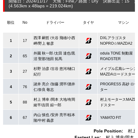
開催日：2024/11/17
天候：Fine
路面：Dry
決勝出走：15
完
(4.563
km
x 48laps = 219.024
km
)
順位
No
ドライバー
タイヤ
マシン
西澤 嗣哲 /大谷 飛雄/小西
DXLアラゴスタ
1
17
岬/野上 敏彦
NOPRO☆MAZDA2
外園 秋一郎 /太田 達也/黒
odula TONE 制動屋
2
65
沼 聖那/池田 拓馬
ROADSTER
杉野 治彦 /古谷 悠河/樋口
メイプル広島レーシン
3
27
紀行
MAZDAロードスター
諸井 亮介 /加藤 潤平/酒井
PROGRESS 高砂 ロ
4
76
仁/奈良 敬志
ター
村上 博幸 /岡本 大地/有岡
村上モータースMAZD
5
88
綾平/吉田 綜一郎
ドスター
内山 慎也 /安井 亮平/椋本
6
67
YAMATO FIT
陵/中村 義彦
Pole Position:
村上
Fastest Lap:
村上 博幸
岡本 