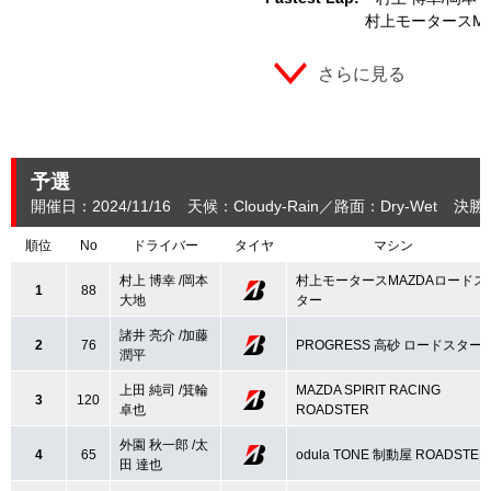
村上モータースM
さらに見る
予選
開催日：2024/11/16
天候：Cloudy-Rain
路面：Dry-Wet
決勝
順位
No
ドライバー
タイヤ
マシン
村上 博幸 /岡本
村上モータースMAZDAロードス
1
88
大地
ター
諸井 亮介 /加藤
2
76
PROGRESS 高砂 ロードスター
潤平
上田 純司 /箕輪
MAZDA SPIRIT RACING
3
120
卓也
ROADSTER
外園 秋一郎 /太
4
65
odula TONE 制動屋 ROADSTER
田 達也