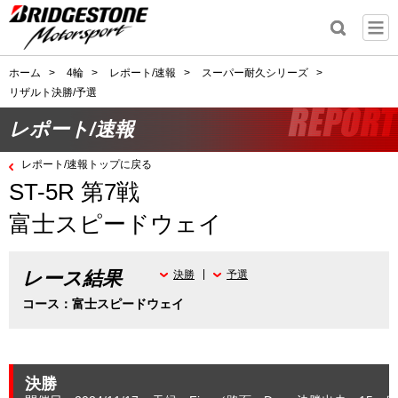
ホーム
>
4輪
>
レポート/速報
>
スーパー耐久シリーズ
>
リザルト決勝/予選
レポート/速報
レポート/速報トップに戻る
ST-5R 第7戦
富士スピードウェイ
レース結果
決勝
予選
コース：富士スピードウェイ
決勝