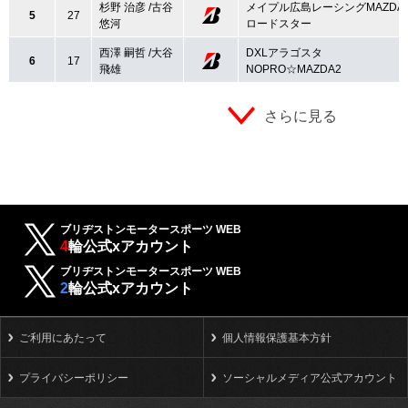
杉野 治彦 /古谷
メイプル広島レーシングMAZDA
5
27
悠河
ロードスター
西澤 嗣哲 /大谷
DXLアラゴスタ
6
17
飛雄
NOPRO☆MAZDA2
さらに見る
ブリヂストンモータースポーツ WEB
4
輪公式xアカウント
ブリヂストンモータースポーツ WEB
2
輪公式xアカウント
ご利用にあたって
個人情報保護基本方針
プライバシーポリシー
ソーシャルメディア公式アカウント