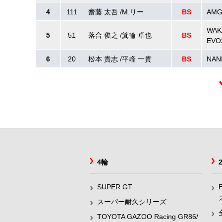
4
111
齋藤 太吾 /M.リー
BS
AMG
WAK
5
51
落合 俊之 /箕輪 卓也
BS
EVO
6
20
松本 貴志 /平峰 一貴
BS
NAN
4輪
SUPER GT
スーパー耐久シリーズ
TOYOTA GAZOO Racing GR86/