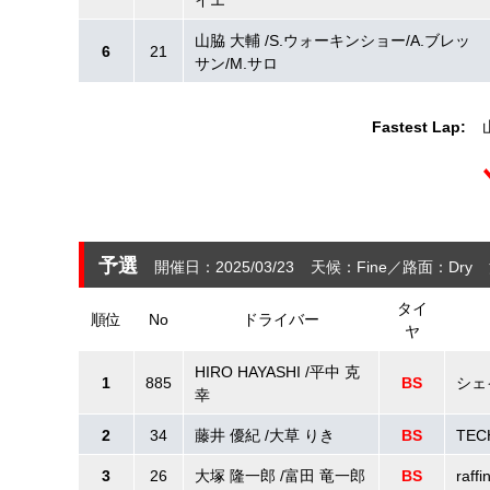
イエ
山脇 大輔 /S.ウォーキンショー/A.ブレッ
6
21
サン/M.サロ
Fastest Lap:
予選
開催日：2025/03/23
天候：Fine
路面：Dry
タイ
順位
No
ドライバー
ヤ
HIRO HAYASHI /平中 克
1
885
BS
シェイ
幸
2
34
藤井 優紀 /大草 りき
BS
TEC
3
26
大塚 隆一郎 /富田 竜一郎
BS
raf