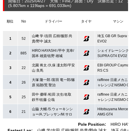
開催日：2025/04/27
天候：Fine
路面：Dry
決勝出走：12
完
(5.807
km
x 119laps = 691.033
km
)
順位
No
ドライバー
タイヤ
マシン
山﨑 学 /吉田 広樹/服部 尚
埼玉 GB GR Supra G
1
52
貴/野中 誠太
EVO2
HIRO HAYASHI /平中 克幸/
シェイドレーシング 
2
885
国本 雄資/佐野 雄城
SUPRA GT4 EVO2
北園 将太 /久保 凜太郎/平安
EBI GROUP Cayman
3
22
山 良馬
RS CS
大塚 隆一郎 /富田 竜一郎/篠
raffinee 日産メカ
4
26
原 拓朗/荒 聖治
ャレンジZ NISMO GT
田中 優暉 /松田 次生/名取
raffinee 日産メカ
5
25
鉄平/佐藤 公哉
ャレンジZ NISMO GT
山脇 大輔 /S.ウォーキンシ
Hitotsuyama Merced
6
21
ョー/A.ブレッサン/M.サロ
AMG GT4
Pole Position:
HIRO HAY
Fastest Lap:
山﨑 学
吉田 広樹
服部 尚貴
野中 誠太
埼玉 GB GR