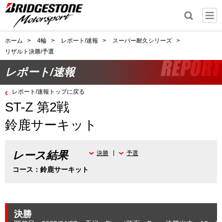
ホーム
>
4輪
>
レポート/速報
>
スーパー耐久シリーズ
>
リザルト決勝/予選
レポート/速報
レポート/速報トップに戻る
ST-Z 第2戦
鈴鹿サーキット
レース結果
決勝
予選
コース：鈴鹿サーキット
決勝