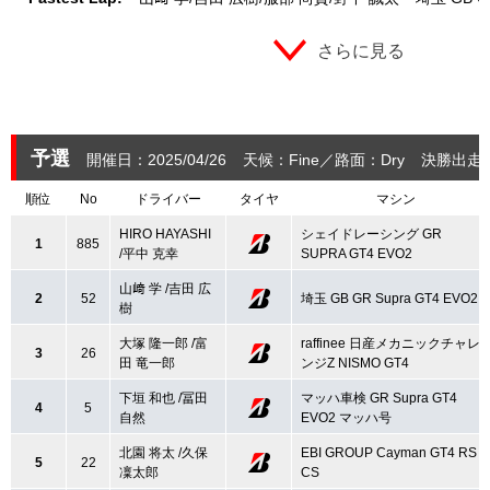
さらに見る
予選
開催日：2025/04/26
天候：Fine
路面：Dry
決勝出走：
順位
No
ドライバー
タイヤ
マシン
HIRO HAYASHI
シェイドレーシング GR
1
885
/平中 克幸
SUPRA GT4 EVO2
山﨑 学 /吉田 広
2
52
埼玉 GB GR Supra GT4 EVO2
樹
大塚 隆一郎 /富
raffinee 日産メカニックチャレ
3
26
田 竜一郎
ンジZ NISMO GT4
下垣 和也 /冨田
マッハ車検 GR Supra GT4
4
5
自然
EVO2 マッハ号
北園 将太 /久保
EBI GROUP Cayman GT4 RS
5
22
凜太郎
CS