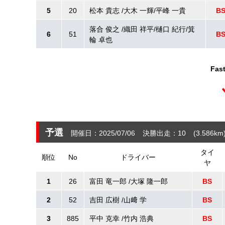
5
20
松本 貴志 /大木 一輝/平峰 一貴
B
落合 俊之 /織田 祥平/樋口 紀行/箕
6
51
B
輪 卓也
Fast
予選
開催日：2025/07/06
決勝出走：10
(3.586
km
タイ
順位
No
ドライバー
ヤ
1
26
富田 竜一郎 /大塚 隆一郎
BS
2
52
吉田 広樹 /山﨑 学
BS
3
885
平中 克幸 /竹内 浩典
BS