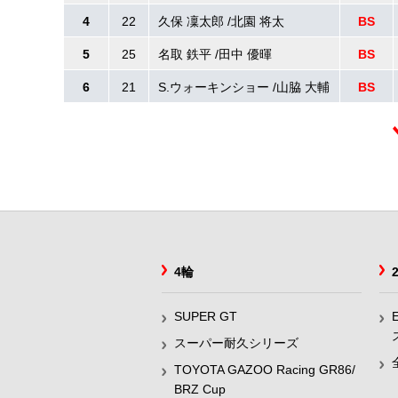
4
22
久保 凜太郎 /北園 将太
BS
5
25
名取 鉄平 /田中 優暉
BS
6
21
S.ウォーキンショー /山脇 大輔
BS
4輪
SUPER GT
スーパー耐久シリーズ
TOYOTA GAZOO Racing GR86/
BRZ Cup