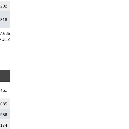
.292
.318
27.685
PUL Z
イム
.685
.956
.174