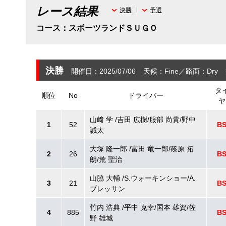
レース結果
決勝
予選
コース：スポーツランドＳＵＧＯ
決勝
開催日：2025/07/06
天候：Fine
路面：Dry
タ
順位
No
ドライバー
ヤ
山﨑 学 /吉田 広樹/服部 尚貴/野中
1
52
B
誠太
大塚 隆一郎 /富田 竜一郎/篠原 拓
2
26
B
朗/荒 聖治
山脇 大輔 /S.ウォーキンショー/A.
3
21
B
ブレッサン
竹内 浩典 /平中 克幸/国本 雄資/佐
4
885
B
野 雄城