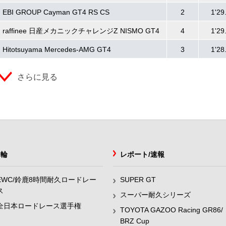
EBI GROUP Cayman GT4 RS CS
2
1'29
raffinee 日産メカニックチャレンジZ NISMO GT4
4
1'29
Hitotsuyama Mercedes-AMG GT4
3
1'28
さらに見る
2輪
レポート/速報
EWC/鈴鹿8時間耐久ロードレー
SUPER GT
ス
スーパー耐久シリーズ
全日本ロードレース選手権
TOYOTA GAZOO Racing GR86/
BRZ Cup