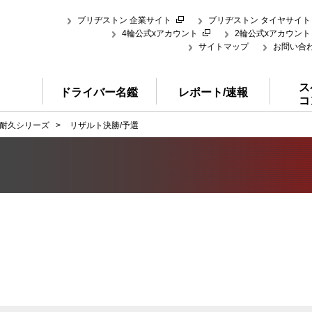
ブリヂストン 企業サイト
ブリヂストン タイヤサイト
4輪公式xアカウント
2輪公式xアカウント
サイトマップ
お問い合
ス
ドライバー名鑑
レポート/速報
コ
耐久シリーズ
>
リザルト決勝/予選