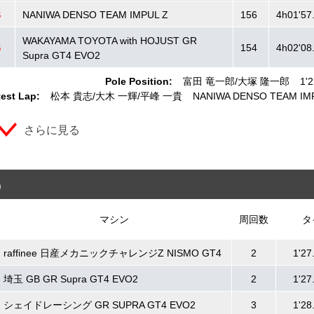
S
NANIWA DENSO TEAM IMPUL Z
156
4h01'57
WAKAYAMA TOYOTA with HOJUST GR
S
154
4h02'08
Supra GT4 EVO2
Pole Position:
富田 竜一郎
大塚 隆一郎
1'
est Lap:
松本 貴志
大木 一輝
平峰 一貴
NANIWA DENSO TEAM IM
さらに見る
)
マシン
周回数
タ
raffinee 日産メカニックチャレンジZ NISMO GT4
2
1'27
埼玉 GB GR Supra GT4 EVO2
2
1'27
シェイドレーシング GR SUPRA GT4 EVO2
3
1'28