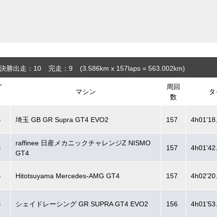
決勝出走：10
完走：9
(3.586
km
x 157laps = 563.002
km
)
イ
周回
マシン
タ
数
S
埼玉 GB GR Supra GT4 EVO2
157
4h01'18
raffinee 日産メカニックチャレンジZ NISMO
S
157
4h01'42
GT4
S
Hitotsuyama Mercedes-AMG GT4
157
4h02'20
S
シェイドレーシング GR SUPRA GT4 EVO2
156
4h01'53