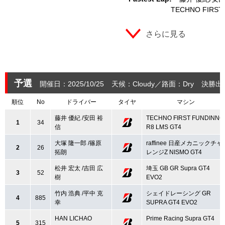
TECHNO FIRST
さらに見る
予選
開催日：2025/10/25
天候：Cloudy
路面：Dry
決勝出
順位
No
ドライバー
タイヤ
マシン
藤井 優紀 /安田 裕
TECHNO FIRST FUNDINNO
1
34
信
R8 LMS GT4
大塚 隆一郎 /篠原
raffinee 日産メカニックチャ
2
26
拓朗
レンジZ NISMO GT4
松井 宏太 /吉田 広
埼玉 GB GR Supra GT4
3
52
樹
EVO2
竹内 浩典 /平中 克
シェイドレーシング GR
4
885
幸
SUPRA GT4 EVO2
HAN LICHAO
Prime Racing Supra GT4
5
315