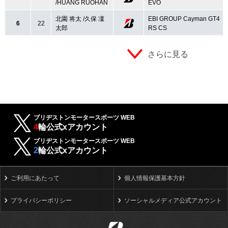
/HUANG RUOHAN
EVO
北園 将太 /久保 凜
EBI GROUP Cayman GT4
6
22
太郎
RS CS
さらに見る
ブリヂストンモータースポーツ WEB
4
輪公式xアカウント
ブリヂストンモータースポーツ WEB
2
輪公式xアカウント
ご利用にあたって
個人情報保護基本方針
プライバシーポリシー
ソーシャルメディア公式アカウント