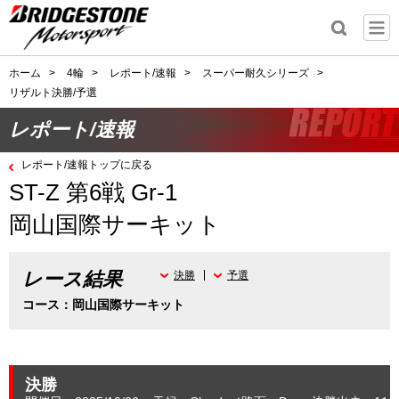
ホーム
>
4輪
>
レポート/速報
>
スーパー耐久シリーズ
>
リザルト決勝/予選
レポート/速報
レポート/速報トップに戻る
ST-Z 第6戦 Gr-1
岡山国際サーキット
レース結果
決勝
予選
コース：岡山国際サーキット
決勝