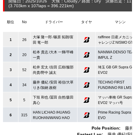
開催日：2025/10/26
天候：Cloudy
路面：Dry
決勝出走：11
(3.703
km
x 107laps = 396.221
km
)
順位
No
ドライバー
タイヤ
マシン
大塚 隆一郎 /篠原 拓朗/富
raffinee 日産メカニ
1
26
田 竜一郎
ャレンジZ NISMO GT4
松本 貴志 /大木 一輝/平峰
NANIWA DENSO TEA
2
20
一貴
IMPUL Z
松井 宏太 /吉田 広樹/服部
埼玉 GB GR Supra GT
3
52
尚貴/野中 誠太
EVO2
藤井 優紀 /安田 裕信/大草
TECHNO FIRST
4
34
りき/加納 政樹
FUNDINNO R8 LMS G
下垣 和也 /冨田 自然/森田
マッハ車検 GR Supra 
5
5
真心
EVO2 マッハ号
HAN LICHAO /HUANG
Prime Racing Supra 
6
315
RUOHAN/WANG HAO
EVO
Pole Position:
藤井
Fastest Lap:
藤井 優紀
安田