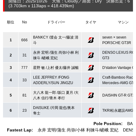
開催日：2025/10/26
天候：Cloudy
路面：Dry
決勝出走：6
(3.703
km
x 113laps = 418.439
km
)
順位
No
ドライバー
タイヤ
マシン
BANKCY /渡会 太一/藤波 清
seven × seven
1
666
斗
PORSCHE GT3R
永井 宏明 /蒲生 尚弥/小林 利
DENSO LEXUS RC 
2
31
徠斗 /嵯峨 宏紀
GT3
3
777
星野 敏 /上村 優太/藤井 誠暢
D'station Vantage G
LEE JEFFREY /FONG
Craft-Bamboo Raci
4
33
ADDERLY/SUN JINGZU
Mercedes-AMG GT3
大八木 龍一郎 /坂口 夏月 /大
5
81
DAISHIN GT-R GT3
八木 信行/青木 孝行
DAISUKE /片岡 龍也/奥本
6
23
TKRI松永建設AMG G
隼士
Pole Position:
BAN
Fastest Lap:
永井 宏明
蒲生 尚弥
小林 利徠斗
嵯峨 宏紀
DENSO