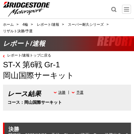
ホーム
>
4輪
>
レポート/速報
>
スーパー耐久シリーズ
>
リザルト決勝/予選
レポート/速報
レポート/速報トップに戻る
ST-X 第6戦 Gr-1
岡山国際サーキット
レース結果
決勝
予選
コース：岡山国際サーキット
決勝