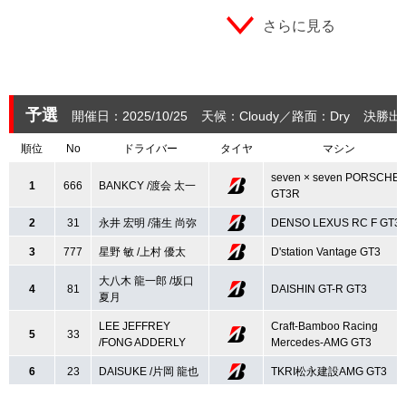
さらに見る
予選
開催日：2025/10/25
天候：Cloudy
路面：Dry
決勝出
順位
No
ドライバー
タイヤ
マシン
seven × seven PORSCHE
1
666
BANKCY /渡会 太一
GT3R
2
31
永井 宏明 /蒲生 尚弥
DENSO LEXUS RC F GT3
3
777
星野 敏 /上村 優太
D'station Vantage GT3
大八木 龍一郎 /坂口
4
81
DAISHIN GT-R GT3
夏月
LEE JEFFREY
Craft-Bamboo Racing
5
33
/FONG ADDERLY
Mercedes-AMG GT3
6
23
DAISUKE /片岡 龍也
TKRI松永建設AMG GT3