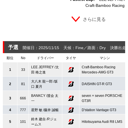
Craft-Bamboo Racing
さらに見る
予選
開催日：2025/11/15
天候：Fine
路面：Dry
決勝出走
順位
No
ドライバー
タイヤ
マシン
LEE JEFFREY /太
Craft-Bamboo Racing
1
33
田 格之進
Mercedes-AMG GT3
大八木 龍一郎 /坂
2
81
DAISHIN GT-R GT3
口 夏月
BANKCY /渡会 太
seven × seven PORSCHE
3
666
一
GT3R
4
777
星野 敏 /藤井 誠暢
D'station Vantage GT3
鈴木 建自 /P.ジェ
5
101
Hitotsuyama Audi R8 LMS
ームス