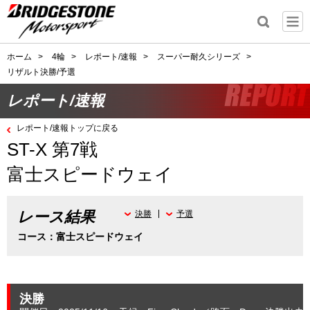
ホーム
>
4輪
>
レポート/速報
>
スーパー耐久シリーズ
>
リザルト決勝/予選
レポート/速報
レポート/速報トップに戻る
ST-X 第7戦
富士スピードウェイ
レース結果
決勝
予選
コース：富士スピードウェイ
決勝