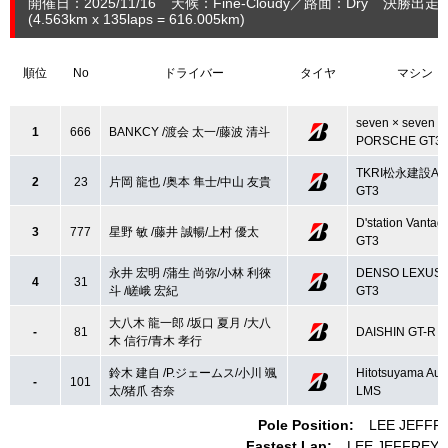
開催日：2025/11/16
天候：Fine-Cloudy
路面：Dry
決勝出走：
(4.563
km
x 135laps = 616.005
km
)
順位
No
ドライバー
タイヤ
マシン
seven × seven
1
666
BANKCY /渡会 太一/藤波 清斗
PORSCHE GT3
TKRI松永建設A
2
23
片岡 龍也 /奥本 隼士/中山 友貴
GT3
D'station Vantag
3
777
星野 敏 /藤井 誠暢/上村 優太
GT3
永井 宏明 /蒲生 尚弥/小林 利徠
DENSO LEXUS 
4
31
斗 /嵯峨 宏紀
GT3
大八木 龍一郎 /坂口 夏月 /大八
-
81
DAISHIN GT-R 
木 信行/青木 孝行
鈴木 建自 /P.ジェームス/小川 颯
Hitotsuyama Aud
-
101
太/猪爪 杏奈
LMS
Pole Position:
LEE JEFFR
Fastest Lap:
LEE JEFFREY