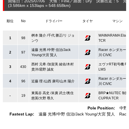
開催日：2025/07/06
天候：Fine
路面：Dry
決勝出走：5
完
(3.586
km
x 153laps = 548.658
km
)
順位
No
ドライバー
タイヤ
マシン
桝本 隆介 /千代 勝正/リ ジョ
WAIMARAMA Elant
1
98
ンウ
TCR
遠藤 光博 /中野 信治/Jack
Racer ホンダカー
2
97
Young/大宮 賢人
川 CIVIC
西村 元希 /加賀美 綾佑/木村
エヴァRT初号機 RS
3
430
貴洋/霜野 誠友
LMS
Racer ホンダカー
4
96
近藤 理 /山西 康司/山木 陽介
川 CIVIC
東風谷 高史 /末廣 武士/奥住
BRP★NUTEC 制
-
19
慈英/大野 尊久
CUPRA TCR
Pole Position:
中野
Fastest Lap:
遠藤 光博
中野 信治
Jack Young
大宮 賢人
Rac