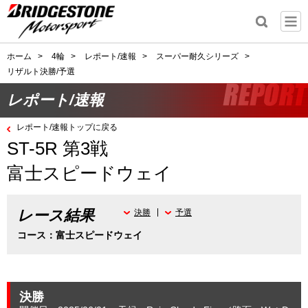
ホーム
>
4輪
>
レポート/速報
>
スーパー耐久シリーズ
>
リザルト決勝/予選
レポート/速報
レポート/速報トップに戻る
ST-5R 第3戦
富士スピードウェイ
レース結果
決勝
予選
コース：富士スピードウェイ
決勝