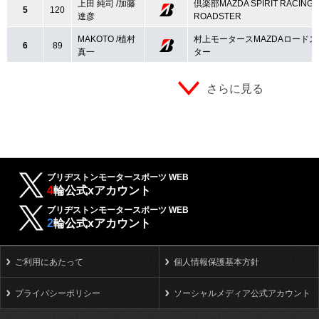
上田 純司 /加藤
倶楽部MAZDA SPIRIT RACING
5
120
達彦
ROADSTER
MAKOTO /植村
村上モータースMAZDAロードス
6
89
真一
ター
さらに見る
ブリヂストンモータースポーツ WEB
4
輪公式xアカウント
ブリヂストンモータースポーツ WEB
2
輪公式xアカウント
ご利用にあたって
個人情報保護基本方針
プライバシーポリシー
ソーシャルメディア公式アカウント