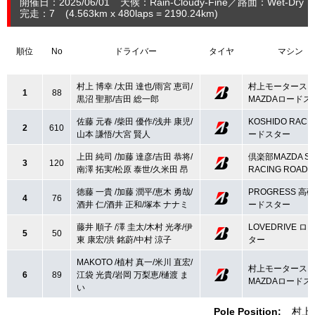
開催日：2025/06/01
天候：Rain-Cloudy-Fine
路面：Wet-Dry
完走：7
(4.563
km
x 480laps = 2190.24
km
)
順位
No
ドライバー
タイヤ
マシン
村上 博幸 /太田 達也/雨宮 恵司/
村上モータース
1
88
黒沼 聖那/吉田 総一郎
MAZDAロードス
佐藤 元春 /柴田 優作/浅井 康児/
KOSHIDO RACI
2
610
山本 謙悟/大宮 賢人
ードスター
上田 純司 /加藤 達彦/吉田 恭将/
倶楽部MAZDA SPI
3
120
南澤 拓実/松原 泰世/久米田 昂
RACING ROADS
徳藤 一貴 /加藤 潤平/恵木 勇哉/
PROGRESS 高砂
4
76
酒井 仁/酒井 正和/塚本 ナナミ
ードスター
藤井 順子 /澤 圭太/木村 光孝/伊
LOVEDRIVE ロ
5
50
東 康宏/洪 銘蔚/中村 涼子
ター
MAKOTO /植村 真一/米川 直宏/
村上モータース
6
89
江袋 光貴/岩岡 万梨恵/樋渡 ま
MAZDAロードス
い
Pole Position:
村上