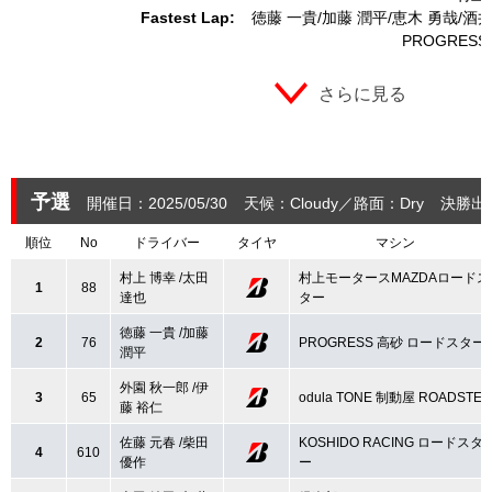
Fastest Lap:
徳藤 一貴
加藤 潤平
恵木 勇哉
酒井
PROGRES
さらに見る
予選
開催日：2025/05/30
天候：Cloudy
路面：Dry
決勝出
順位
No
ドライバー
タイヤ
マシン
村上 博幸 /太田
村上モータースMAZDAロードス
1
88
達也
ター
徳藤 一貴 /加藤
2
76
PROGRESS 高砂 ロードスター
潤平
外園 秋一郎 /伊
3
65
odula TONE 制動屋 ROADSTER
藤 裕仁
佐藤 元春 /柴田
KOSHIDO RACING ロードスタ
4
610
優作
ー